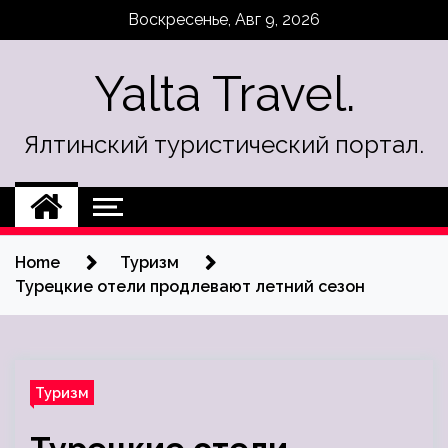
Skip
Воскресенье, Авг 9, 2026
to
content
Yalta Travel.
Ялтинский туристический портал.
Home
Туризм
Турецкие отели продлевают летний сезон
Туризм