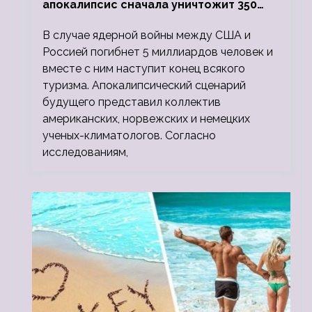
апокалипсис сначала уничтожит 350
миллионов, а потом 5 миллиардов
В случае ядерной войны между США и
людей
Россией погибнет 5 миллиардов человек и
вместе с ним наступит конец всякого
туризма. Апокалипсический сценарий
будущего представил коллектив
американских, норвежских и немецких
ученых-климатологов. Согласно
исследованиям,