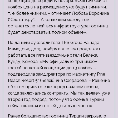
концепцию до середины ноября. «Фактически с 1
ноября цены на размещение уже будут зимними,
т. е. более низкими, – отмечает Любовь Воронина
(“Слетать.ру”). – А концепция между тем
останется летней: вся инфраструктура гостиниц
будет действовать в полном объеме».
По данным руководителя TBS Group Рашада
Мамедова, до 15 ноября в «лете» продолжат
работать все пятизвездочные отели Белека,
Кунду, Кемера. «Мы официально принимаем
гостей по летней концепции до 13 ноября, –
подтвердила замдиректора по маркетингу Pine
Beach Resort 5* (Белек) Яна Саяфарова. – Решение
об этом принято еще перед началом сезона,
когда заключались контракты. Мы так делаем уже
второй год подряд, потому что осень в Турции
сейчас жаркая и гостей довольно много».
Ранее большинство гостиниц Турции закрывало