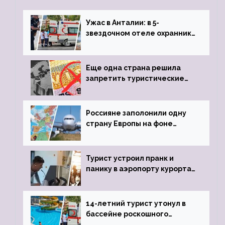
Ужас в Анталии: в 5-
звездочном отеле охранник
устроил расстрел из
пистолета
Еще одна страна решила
запретить туристические
визы для россиян
Россияне заполонили одну
страну Европы на фоне
угрозы отмены шенгенских
виз
Турист устроил пранк и
панику в аэропорту курорта,
объявив о 6-часовой
задержке рейса
14-летний турист утонул в
бассейне роскошного
турецкого отеля