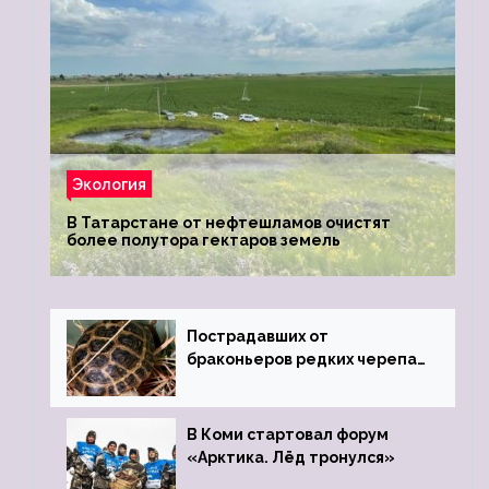
Экология
В Татарстане от нефтешламов очистят
более полутора гектаров земель
Пострадавших от
браконьеров редких черепах
передали в Ростовский
зоопарк
В Коми стартовал форум
«Арктика. Лёд тронулся»