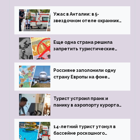
Ужас в Анталии: в 5-
звездочном отеле охранник
устроил расстрел из
пистолета
Еще одна страна решила
запретить туристические
визы для россиян
Россияне заполонили одну
страну Европы на фоне
угрозы отмены шенгенских
виз
Турист устроил пранк и
панику в аэропорту курорта,
объявив о 6-часовой
задержке рейса
14-летний турист утонул в
бассейне роскошного
турецкого отеля