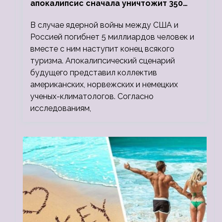
апокалипсис сначала уничтожит 350
миллионов, а потом 5 миллиардов
В случае ядерной войны между США и
людей
Россией погибнет 5 миллиардов человек и
вместе с ним наступит конец всякого
туризма. Апокалипсический сценарий
будущего представил коллектив
американских, норвежских и немецких
ученых-климатологов. Согласно
исследованиям,