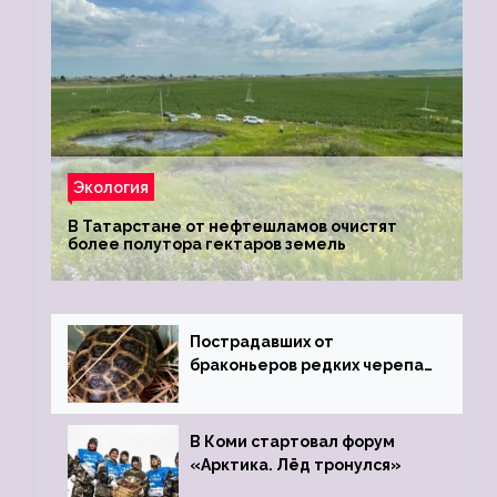
Экология
В Татарстане от нефтешламов очистят
более полутора гектаров земель
Пострадавших от
браконьеров редких черепах
передали в Ростовский
зоопарк
В Коми стартовал форум
«Арктика. Лёд тронулся»