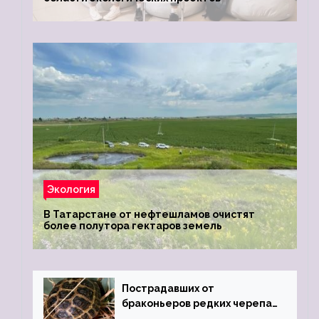
Экология
В Татарстане от нефтешламов очистят
более полутора гектаров земель
Пострадавших от
браконьеров редких черепах
передали в Ростовский