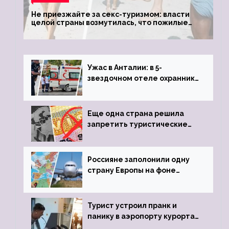
Не приезжайте за секс-туризмом: власти
целой страны возмутилась, что пожилые
туристки массово едут к ним, чтобы
обзавестись молодыми любовниками
Ужас в Анталии: в 5-
звездочном отеле охранник
устроил расстрел из
пистолета
Еще одна страна решила
запретить туристические
визы для россиян
Россияне заполонили одну
страну Европы на фоне
угрозы отмены шенгенских
виз
Турист устроил пранк и
панику в аэропорту курорта,
объявив о 6-часовой