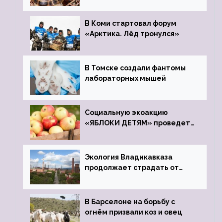
зоопарк
В Коми стартовал форум
«Арктика. Лёд тронулся»
В Томске создали фантомы
лабораторных мышей
Социальную экоакцию
«ЯБЛОКИ ДЕТЯМ» проведет
фонд «Компас»
Экология Владикавказа
продолжает страдать от
закрытого цинкового завода
В Барселоне на борьбу с
огнём призвали коз и овец