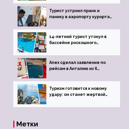
виз
Турист устроил пранк и
панику в аэропорту курорта,
объявив о 6-часовой
задержке рейса
14-летний турист утонул в
бассейне роскошного
турецкого отеля
Anex сделал заявление по
рейсам в Анталию из 6
городов
Туризм готовится к новому
удару: он станет жертвой
глобальной депрессии
Метки