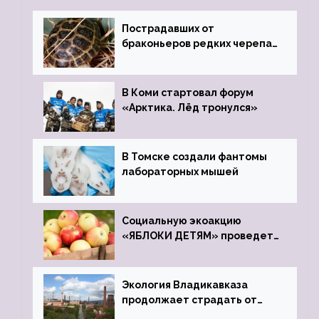
Пострадавших от
браконьеров редких черепах
передали в Ростовский
зоопарк
В Коми стартовал форум
«Арктика. Лёд тронулся»
В Томске создали фантомы
лабораторных мышей
Социальную экоакцию
«ЯБЛОКИ ДЕТЯМ» проведет
фонд «Компас»
Экология Владикавказа
продолжает страдать от
закрытого цинкового завода