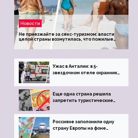
Новости
Не приезжайте за секс-туризмом: власти
целой страны возмутилась, что пожилые
туристки массово едут к ним, чтобы
обзавестись молодыми любовниками
Ужас в Анталии: в 5-
звездочном отеле охранник
устроил расстрел из
пистолета
Еще одна страна решила
запретить туристические
визы для россиян
Россияне заполонили одну
страну Европы на фоне
угрозы отмены шенгенских