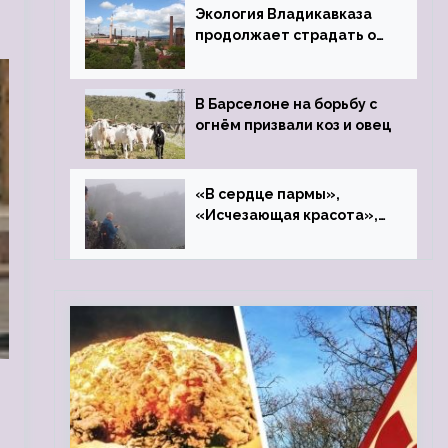
Экология Владикавказа
продолжает страдать от
закрытого цинкового
завода
В Барселоне на борьбу с
огнём призвали коз и овец
«В сердце пармы»,
«Исчезающая красота»,
«Камень Черского»…