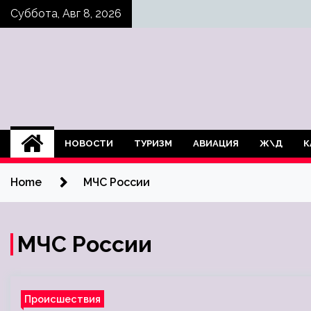
Skip
Суббота, Авг 8, 2026
to
content
НОВОСТИ
ТУРИЗМ
АВИАЦИЯ
Ж\Д
К
Home
МЧС России
МЧС России
Происшествия