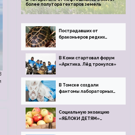
более полутора гектаров земель
Пострадавших от
браконьеров редких
черепах передали в
Ростовский зоопарк
В Коми стартовал форум
«Арктика. Лёд тронулся»
В
и
В Томске создали
фантомы лабораторных
мышей
Социальную экоакцию
«ЯБЛОКИ ДЕТЯМ»
проведет фонд «Компас»