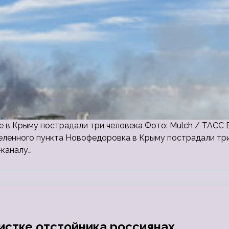
е в Крыму пострадали три человека Фото: Mulch / ТАСС 
селенного пункта Новофедоровка в Крыму пострадали тр
-каналу…
чистке отстойника россиянах