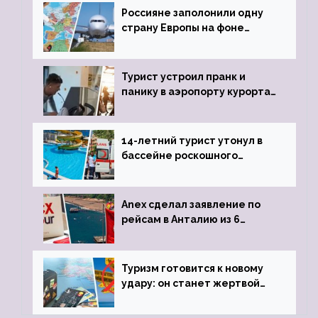
Россияне заполонили одну
страну Европы на фоне
угрозы отмены шенгенских
виз
Турист устроил пранк и
панику в аэропорту курорта,
объявив о 6-часовой
задержке рейса
14-летний турист утонул в
бассейне роскошного
турецкого отеля
Anex сделал заявление по
рейсам в Анталию из 6
городов
Туризм готовится к новому
удару: он станет жертвой
глобальной депрессии