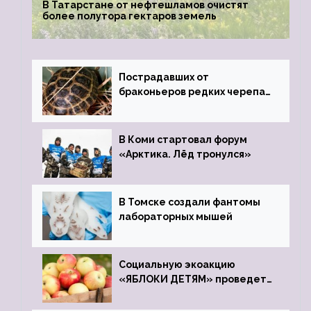
В Татарстане от нефтешламов очистят
более полутора гектаров земель
Пострадавших от
браконьеров редких черепах
передали в Ростовский
зоопарк
В Коми стартовал форум
«Арктика. Лёд тронулся»
В Томске создали фантомы
лабораторных мышей
Социальную экоакцию
«ЯБЛОКИ ДЕТЯМ» проведет
фонд «Компас»