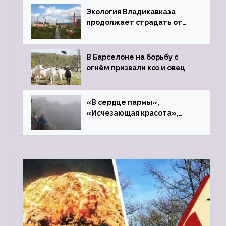
Экология Владикавказа
продолжает страдать от
закрытого цинкового завода
В Барселоне на борьбу с
огнём призвали коз и овец
«В сердце пармы»,
«Исчезающая красота»,
«Камень Черского»…