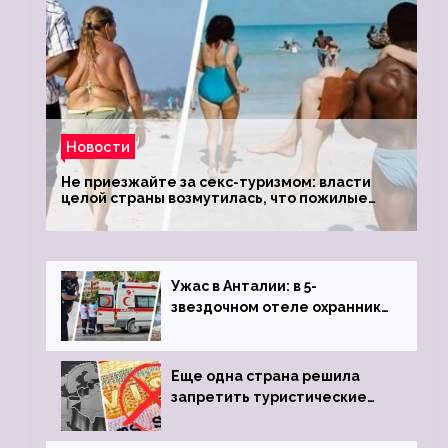
Новости
Не приезжайте за секс-туризмом: власти
целой страны возмутилась, что пожилые
туристки массово едут к ним, чтобы
обзавестись молодыми любовниками
Ужас в Анталии: в 5-
звездочном отеле охранник
устроил расстрел из
пистолета
Еще одна страна решила
запретить туристические
визы для россиян