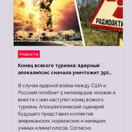
Новости
Конец всякого туризма: ядерный
апокалипсис сначала уничтожит 350
миллионов, а потом 5 миллиардов
В случае ядерной войны между США и
людей
Россией погибнет 5 миллиардов человек и
вместе с ним наступит конец всякого
туризма. Апокалипсический сценарий
будущего представил коллектив
американских, норвежских и немецких
ученых-климатологов. Согласно