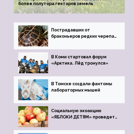
более полутора гектаров земель
Пострадавших от
браконьеров редких черепах
передали в Ростовский
зоопарк
В Коми стартовал форум
«Арктика. Лёд тронулся»
В Томске создали фантомы
лабораторных мышей
Социальную экоакцию
«ЯБЛОКИ ДЕТЯМ» проведет
фонд «Компас»