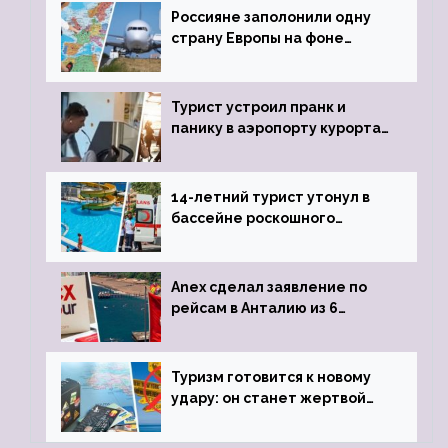
Россияне заполонили одну
страну Европы на фоне
угрозы отмены шенгенских
виз
Турист устроил пранк и
панику в аэропорту курорта,
объявив о 6-часовой
задержке рейса
14-летний турист утонул в
бассейне роскошного
турецкого отеля
Anex сделал заявление по
рейсам в Анталию из 6
городов
Туризм готовится к новому
удару: он станет жертвой
глобальной депрессии