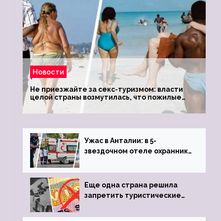
Новости
Не приезжайте за секс-туризмом: власти
целой страны возмутилась, что пожилые
туристки массово едут к ним, чтобы
обзавестись молодыми любовниками
Ужас в Анталии: в 5-
звездочном отеле охранник
устроил расстрел из
пистолета
Еще одна страна решила
запретить туристические
визы для россиян