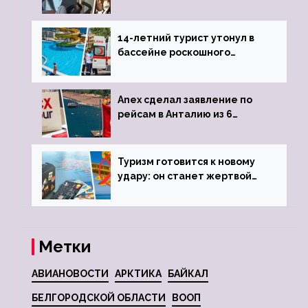
объявив о 6-часовой
задержке рейса
14-летний турист утонул в
бассейне роскошного
турецкого отеля
Anex сделал заявление по
рейсам в Анталию из 6
городов
Туризм готовится к новому
удару: он станет жертвой
глобальной депрессии
Метки
АВИАНОВОСТИ
АРКТИКА
БАЙКАЛ
БЕЛГОРОДСКОЙ ОБЛАСТИ
ВООП