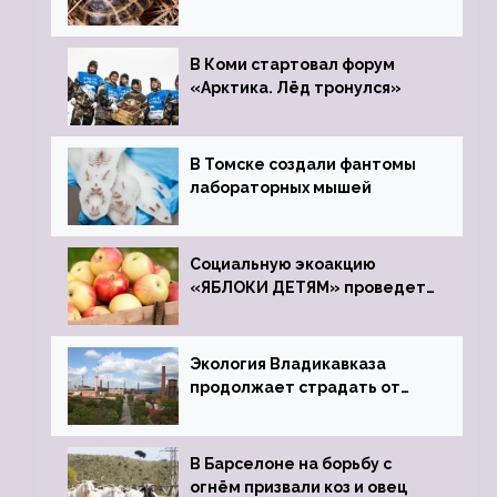
передали в Ростовский
зоопарк
В Коми стартовал форум
«Арктика. Лёд тронулся»
В Томске создали фантомы
лабораторных мышей
Социальную экоакцию
«ЯБЛОКИ ДЕТЯМ» проведет
фонд «Компас»
Экология Владикавказа
продолжает страдать от
закрытого цинкового завода
В Барселоне на борьбу с
огнём призвали коз и овец