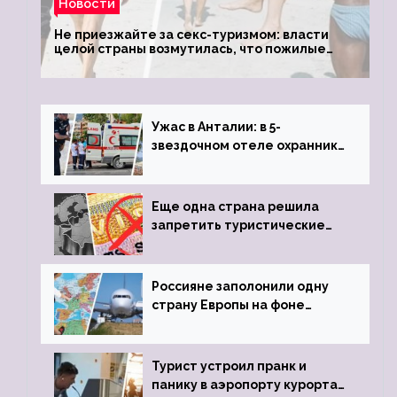
Новости
Не приезжайте за секс-туризмом: власти
целой страны возмутилась, что пожилые
туристки массово едут к ним, чтобы
обзавестись молодыми любовниками
Ужас в Анталии: в 5-
звездочном отеле охранник
устроил расстрел из
пистолета
Еще одна страна решила
запретить туристические
визы для россиян
Россияне заполонили одну
страну Европы на фоне
угрозы отмены шенгенских
виз
Турист устроил пранк и
панику в аэропорту курорта,