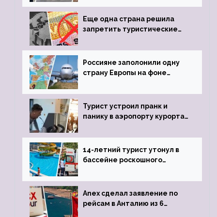
пистолета
Еще одна страна решила
запретить туристические
визы для россиян
Россияне заполонили одну
страну Европы на фоне
угрозы отмены шенгенских
виз
Турист устроил пранк и
панику в аэропорту курорта,
объявив о 6-часовой
задержке рейса
14-летний турист утонул в
бассейне роскошного
турецкого отеля
Anex сделал заявление по
рейсам в Анталию из 6
городов