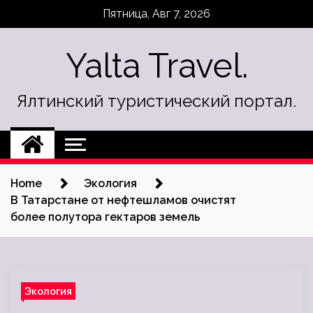
Skip
Пятница, Авг 7, 2026
to
content
Yalta Travel.
Ялтинский туристический портал.
Home
Экология
В Татарстане от нефтешламов очистят
более полутора гектаров земель
Экология