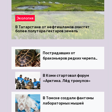
Экология
В Татарстане от нефтешламов очистят
более полутора гектаров земель
Пострадавших от
браконьеров редких черепах
передали в Ростовский
зоопарк
В Коми стартовал форум
«Арктика. Лёд тронулся»
В Томске создали фантомы
лабораторных мышей