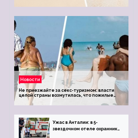
Новости
Не приезжайте за секс-туризмом: власти
целой страны возмутилась, что пожилые
туристки массово едут к ним, чтобы
обзавестись молодыми любовниками
Ужас в Анталии: в 5-
звездочном отеле охранник
устроил расстрел из