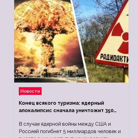
Новости
Конец всякого туризма: ядерный
апокалипсис сначала уничтожит 350
миллионов, а потом 5 миллиардов
В случае ядерной войны между США и
людей
Россией погибнет 5 миллиардов человек и