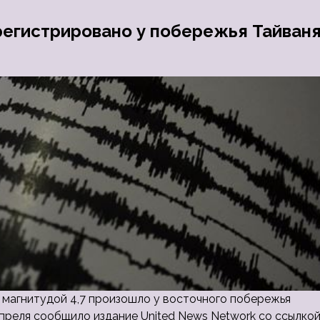
регистрировано у побережья Тайван
е магнитудой 4,7 произошло у восточного побережья
апреля сообщило издание United News Network со ссылко