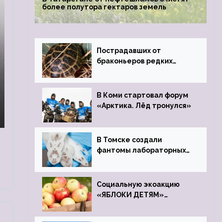
более полутора гектаров земель
Пострадавших от
браконьеров редких
черепах передали в
Ростовский зоопарк
В Коми стартовал форум
«Арктика. Лёд тронулся»
В Томске создали
фантомы лабораторных
мышей
Социальную экоакцию
«ЯБЛОКИ ДЕТЯМ»
проведет фонд «Компас»