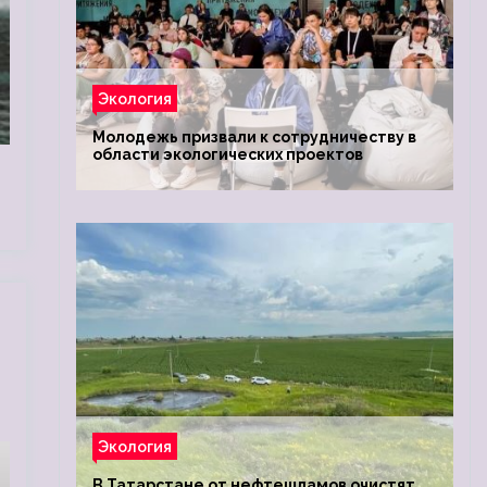
Экология
Молодежь призвали к сотрудничеству в
области экологических проектов
Экология
В Татарстане от нефтешламов очистят