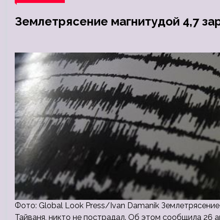
Землетрясение магнитудой 4,7 за
Фото: Global Look Press/Ivan Damanik Землетрясени
Тайваня, никто не пострадал. Об этом сообщила 26 