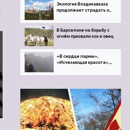
Экология Владикавказа
продолжает страдать от
я
закрытого цинкового
завода
В Барселоне на борьбу с
огнём призвали коз и овец
«В сердце пармы»,
«Исчезающая красота»,
«Камень Черского»…
й