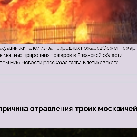
эвакуации жителей из-за природных пожаровСюжетПожар 
не мощных природных пожаров в Рязанской области
этом РИА Новости рассказал глава Клепиковского…
причина отравления троих москвиче