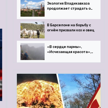
Экология Владикавказа
продолжает страдать от
закрытого цинкового
завода
В Барселоне на борьбу с
огнём призвали коз и овец
«В сердце пармы»,
«Исчезающая красота»,
«Камень Черского»…