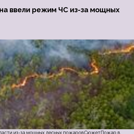
она ввели режим ЧС из-за мощных
области из-за мощных лесных пожаровСюжетПожар в