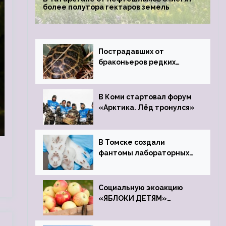
более полутора гектаров земель
Пострадавших от
браконьеров редких
черепах передали в
Ростовский зоопарк
В Коми стартовал форум
«Арктика. Лёд тронулся»
В Томске создали
фантомы лабораторных
мышей
Социальную экоакцию
«ЯБЛОКИ ДЕТЯМ»
проведет фонд «Компас»