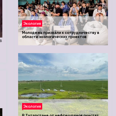
Экология
Молодежь призвали к сотрудничеству в
области экологических проектов
в
й
Экология
В Татарстане от нефтешламов очистят