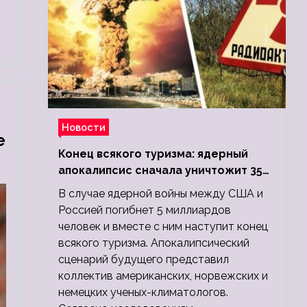
Новости
е
Конец всякого туризма: ядерный
апокалипсис сначала уничтожит 350
миллионов, а потом 5 миллиардов
В случае ядерной войны между США и
людей
Россией погибнет 5 миллиардов
человек и вместе с ним наступит конец
всякого туризма. Апокалипсический
сценарий будущего представил
коллектив американских, норвежских и
немецких ученых-климатологов.