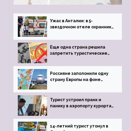
обзавестись молодыми любовниками
Ужас в Анталии: в 5-
звездочном отеле охранник
устроил расстрел из
пистолета
Еще одна страна решила
запретить туристические
визы для россиян
Россияне заполонили одну
страну Европы на фоне
угрозы отмены шенгенских
виз
Турист устроил пранк и
панику в аэропорту курорта,
объявив о 6-часовой
задержке рейса
14-летний турист утонул в