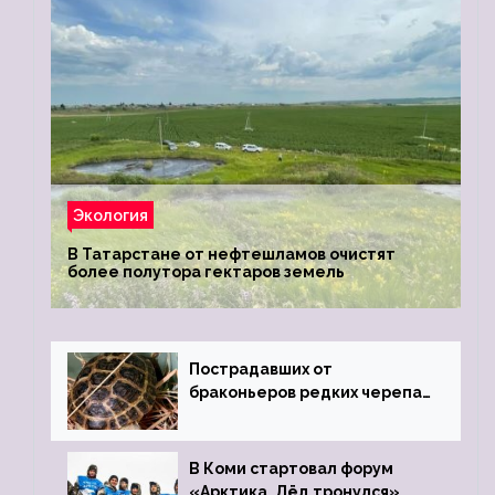
Экология
В Татарстане от нефтешламов очистят
более полутора гектаров земель
Пострадавших от
браконьеров редких черепах
передали в Ростовский
зоопарк
В Коми стартовал форум
«Арктика. Лёд тронулся»