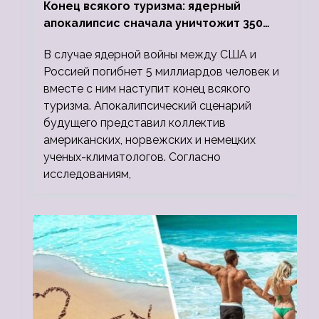
Конец всякого туризма: ядерный
апокалипсис сначала уничтожит 350
миллионов, а потом 5 миллиардов
В случае ядерной войны между США и
людей
Россией погибнет 5 миллиардов человек и
вместе с ним наступит конец всякого
туризма. Апокалипсический сценарий
будущего представил коллектив
американских, норвежских и немецких
ученых-климатологов. Согласно
исследованиям,