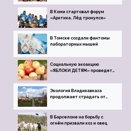
зоопарк
В Коми стартовал форум
«Арктика. Лёд тронулся»
В Томске создали фантомы
лабораторных мышей
Социальную экоакцию
«ЯБЛОКИ ДЕТЯМ» проведет
фонд «Компас»
Экология Владикавказа
продолжает страдать от
закрытого цинкового завода
В Барселоне на борьбу с
огнём призвали коз и овец