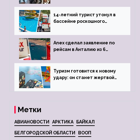
задержке рейса
14-летний турист утонул в
бассейне роскошного
турецкого отеля
Anex сделал заявление по
рейсам в Анталию из 6
городов
Туризм готовится к новому
удару: он станет жертвой
глобальной депрессии
Метки
АВИАНОВОСТИ
АРКТИКА
БАЙКАЛ
БЕЛГОРОДСКОЙ ОБЛАСТИ
ВООП