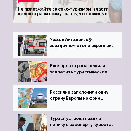
Не приезжайте за секс-туризмом: власти
целой страны возмутилась, что пожилые
туристки массово едут к ним, чтобы
обзавестись молодыми любовниками
Ужас в Анталии: в 5-
звездочном отеле охранник
устроил расстрел из
пистолета
Еще одна страна решила
запретить туристические
визы для россиян
Россияне заполонили одну
страну Европы на фоне
угрозы отмены шенгенских
виз
Турист устроил пранк и
панику в аэропорту курорта,
объявив о 6-часовой