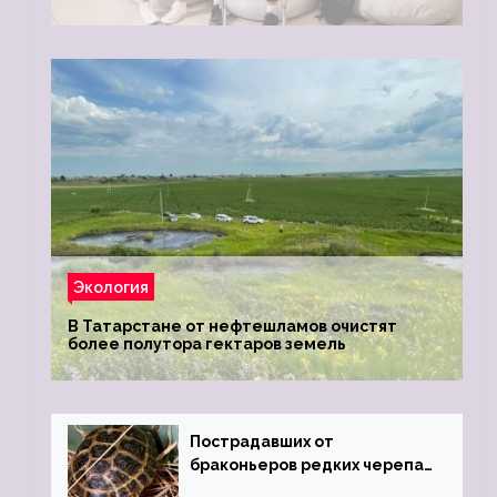
Экология
В Татарстане от нефтешламов очистят
более полутора гектаров земель
Пострадавших от
браконьеров редких черепах
передали в Ростовский