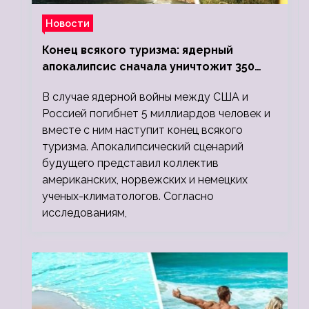
Новости
Конец всякого туризма: ядерный
апокалипсис сначала уничтожит 350
миллионов, а потом 5 миллиардов
В случае ядерной войны между США и
людей
Россией погибнет 5 миллиардов человек и
вместе с ним наступит конец всякого
туризма. Апокалипсический сценарий
будущего представил коллектив
американских, норвежских и немецких
ученых-климатологов. Согласно
исследованиям,