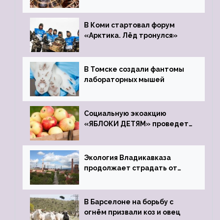
передали в Ростовский
зоопарк
В Коми стартовал форум
«Арктика. Лёд тронулся»
В Томске создали фантомы
лабораторных мышей
Социальную экоакцию
«ЯБЛОКИ ДЕТЯМ» проведет
фонд «Компас»
Экология Владикавказа
продолжает страдать от
закрытого цинкового завода
В Барселоне на борьбу с
огнём призвали коз и овец