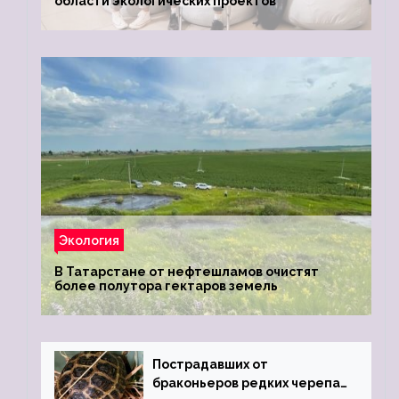
области экологических проектов
Экология
В Татарстане от нефтешламов очистят
более полутора гектаров земель
Пострадавших от
браконьеров редких черепах