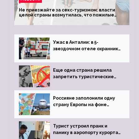
Не приезжайте за секс-туризмом: власти
целой страны возмутилась, что пожилые
туристки массово едут к ним, чтобы
обзавестись молодыми любовниками
Ужас в Анталии: в 5-
звездочном отеле охранник
устроил расстрел из
пистолета
Еще одна страна решила
запретить туристические
визы для россиян
Россияне заполонили одну
страну Европы на фоне
угрозы отмены шенгенских
виз
Турист устроил пранк и
панику в аэропорту курорта,