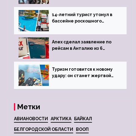
объявив о 6-часовой
задержке рейса
14-летний турист утонул в
бассейне роскошного
турецкого отеля
Anex сделал заявление по
рейсам в Анталию из 6
городов
Туризм готовится к новому
удару: он станет жертвой
глобальной депрессии
Метки
АВИАНОВОСТИ
АРКТИКА
БАЙКАЛ
БЕЛГОРОДСКОЙ ОБЛАСТИ
ВООП