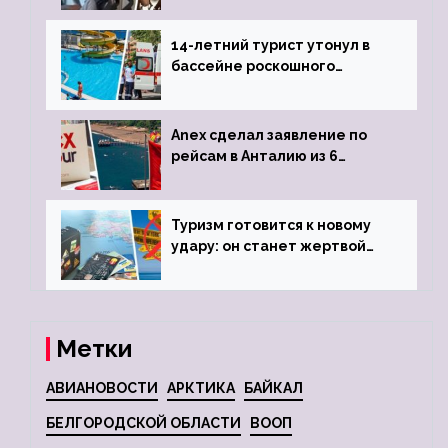
задержке рейса
14-летний турист утонул в
бассейне роскошного
турецкого отеля
Anex сделал заявление по
рейсам в Анталию из 6
городов
Туризм готовится к новому
удару: он станет жертвой
глобальной депрессии
Метки
АВИАНОВОСТИ
АРКТИКА
БАЙКАЛ
БЕЛГОРОДСКОЙ ОБЛАСТИ
ВООП