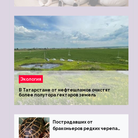
Экология
В Татарстане от нефтешламов очистят
более полутора гектаров земель
Пострадавших от
браконьеров редких черепах
передали в Ростовский