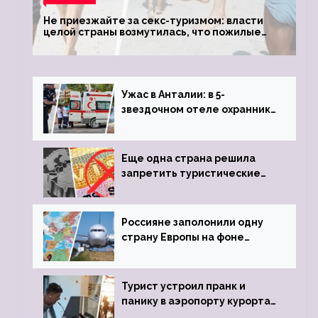
Не приезжайте за секс-туризмом: власти
целой страны возмутилась, что пожилые
туристки массово едут к ним, чтобы
обзавестись молодыми любовниками
Ужас в Анталии: в 5-
звездочном отеле охранник
устроил расстрел из
пистолета
Еще одна страна решила
запретить туристические
визы для россиян
Россияне заполонили одну
страну Европы на фоне
угрозы отмены шенгенских
виз
Турист устроил пранк и
панику в аэропорту курорта,
объявив о 6-часовой