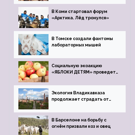
зоопарк
В Коми стартовал форум
«Арктика. Лёд тронулся»
В Томске создали фантомы
лабораторных мышей
Социальную экоакцию
«ЯБЛОКИ ДЕТЯМ» проведет
фонд «Компас»
Экология Владикавказа
продолжает страдать от
закрытого цинкового завода
В Барселоне на борьбу с
огнём призвали коз и овец