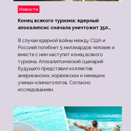
Новости
Конец всякого туризма: ядерный
апокалипсис сначала уничтожит 350
миллионов, а потом 5 миллиардов
В случае ядерной войны между США и
людей
Россией погибнет 5 миллиардов человек и
вместе с ним наступит конец всякого
туризма. Апокалипсический сценарий
будущего представил коллектив
американских, норвежских и немецких
ученых-климатологов. Согласно
исследованиям,