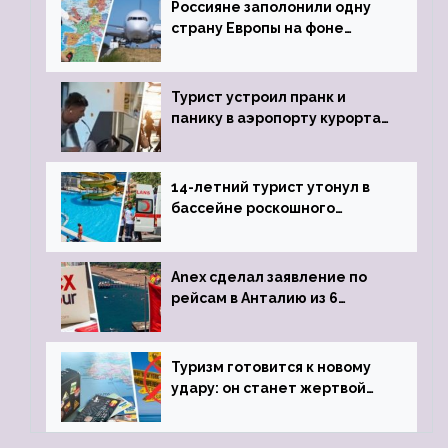
Россияне заполонили одну
страну Европы на фоне
угрозы отмены шенгенских
виз
Турист устроил пранк и
панику в аэропорту курорта,
объявив о 6-часовой
задержке рейса
14-летний турист утонул в
бассейне роскошного
турецкого отеля
Anex сделал заявление по
рейсам в Анталию из 6
городов
Туризм готовится к новому
удару: он станет жертвой
глобальной депрессии