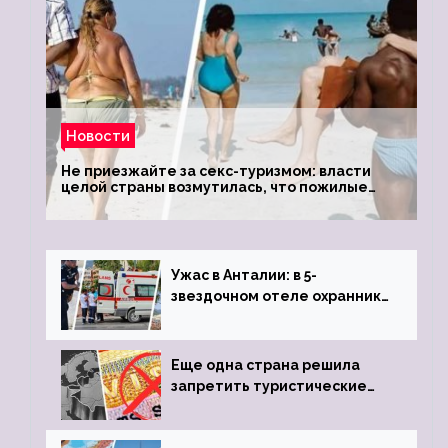
Новости
Не приезжайте за секс-туризмом: власти
целой страны возмутилась, что пожилые
туристки массово едут к ним, чтобы
обзавестись молодыми любовниками
Ужас в Анталии: в 5-
звездочном отеле охранник
устроил расстрел из
пистолета
Еще одна страна решила
запретить туристические
визы для россиян