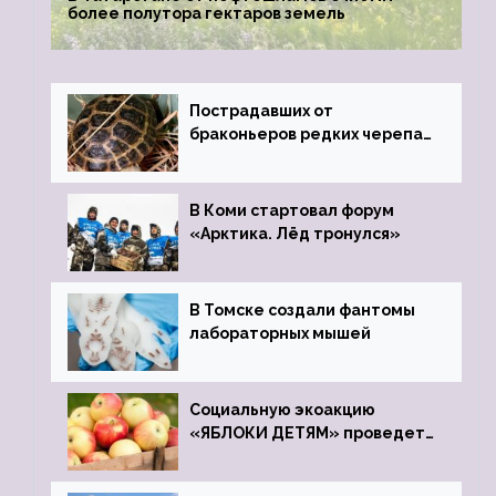
более полутора гектаров земель
Пострадавших от
браконьеров редких черепах
передали в Ростовский
зоопарк
В Коми стартовал форум
«Арктика. Лёд тронулся»
В Томске создали фантомы
лабораторных мышей
Социальную экоакцию
«ЯБЛОКИ ДЕТЯМ» проведет
фонд «Компас»