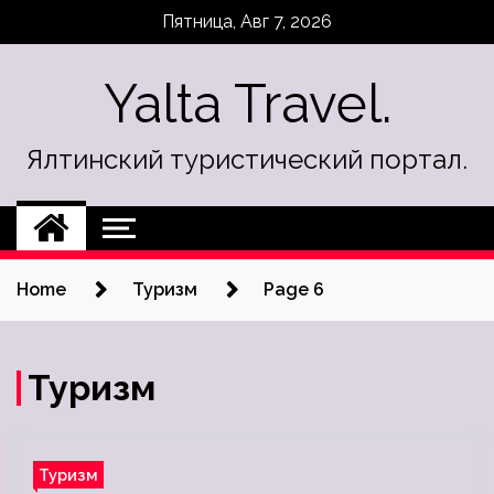
Skip
Пятница, Авг 7, 2026
to
content
Yalta Travel.
Ялтинский туристический портал.
Home
Туризм
Page 6
Туризм
Туризм