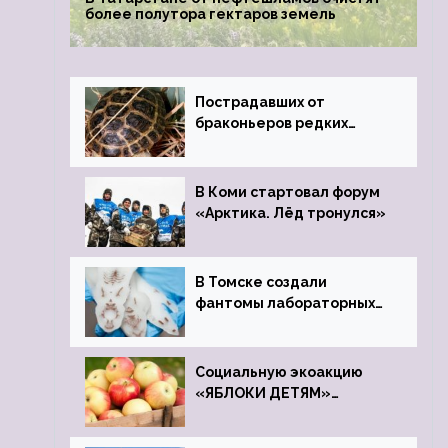
более полутора гектаров земель
Пострадавших от
браконьеров редких
черепах передали в
Ростовский зоопарк
В Коми стартовал форум
«Арктика. Лёд тронулся»
В Томске создали
фантомы лабораторных
мышей
Социальную экоакцию
«ЯБЛОКИ ДЕТЯМ»
проведет фонд «Компас»