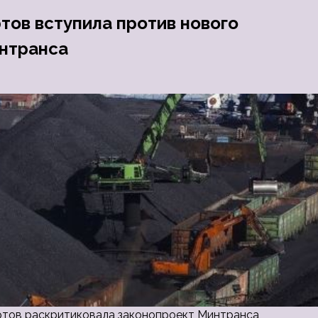
тов вступила против нового
интранса
ортов раскритиковала законопроект Минтранса,