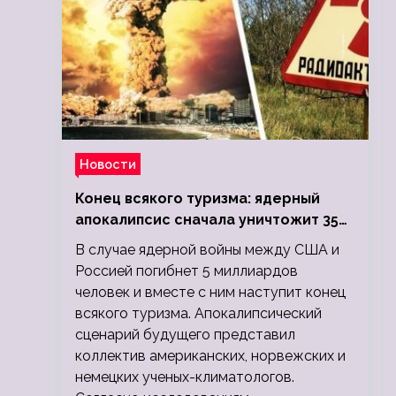
Новости
Конец всякого туризма: ядерный
апокалипсис сначала уничтожит 350
миллионов, а потом 5 миллиардов
В случае ядерной войны между США и
людей
Россией погибнет 5 миллиардов
человек и вместе с ним наступит конец
всякого туризма. Апокалипсический
сценарий будущего представил
коллектив американских, норвежских и
немецких ученых-климатологов.