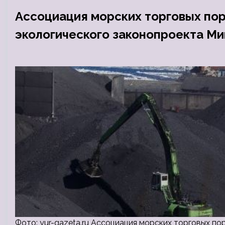
Ассоциация морских торговых пор
экологического законопроекта М
Фото: yur-gazeta.ru Ассоциация морских торговых п