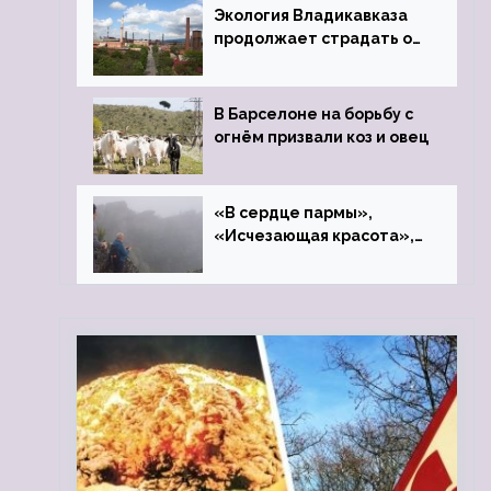
Экология Владикавказа
продолжает страдать от
закрытого цинкового
завода
В Барселоне на борьбу с
огнём призвали коз и овец
«В сердце пармы»,
«Исчезающая красота»,
«Камень Черского»…