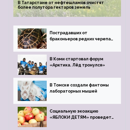
В Татарстане от нефтешламов очистят
более полутора гектаров земель
Пострадавших от
браконьеров редких черепах
передали в Ростовский
зоопарк
В Коми стартовал форум
«Арктика. Лёд тронулся»
В Томске создали фантомы
лабораторных мышей
Социальную экоакцию
«ЯБЛОКИ ДЕТЯМ» проведет
фонд «Компас»