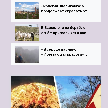
Экология Владикавказа
продолжает страдать от
закрытого цинкового завода
В Барселоне на борьбу с
огнём призвали коз и овец
«В сердце пармы»,
«Исчезающая красота»,
«Камень Черского»…