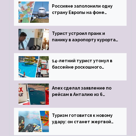
Россияне заполонили одну
страну Европы на фоне
угрозы отмены шенгенских
виз
Турист устроил пранк и
панику в аэропорту курорта,
объявив о 6-часовой
задержке рейса
14-летний турист утонул в
бассейне роскошного
турецкого отеля
Anex сделал заявление по
рейсам в Анталию из 6
городов
Туризм готовится к новому
удару: он станет жертвой
глобальной депрессии