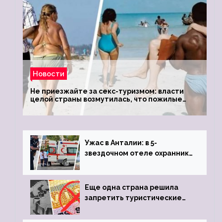
Новости
Не приезжайте за секс-туризмом: власти
целой страны возмутилась, что пожилые
туристки массово едут к ним, чтобы
обзавестись молодыми любовниками
Ужас в Анталии: в 5-
звездочном отеле охранник
устроил расстрел из
пистолета
Еще одна страна решила
запретить туристические
визы для россиян