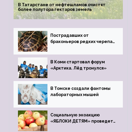
В Татарстане от нефтешламов очистят
более полутора гектаров земель
Пострадавших от
браконьеров редких черепах
передали в Ростовский
зоопарк
В Коми стартовал форум
«Арктика. Лёд тронулся»
В Томске создали фантомы
лабораторных мышей
Социальную экоакцию
«ЯБЛОКИ ДЕТЯМ» проведет
фонд «Компас»