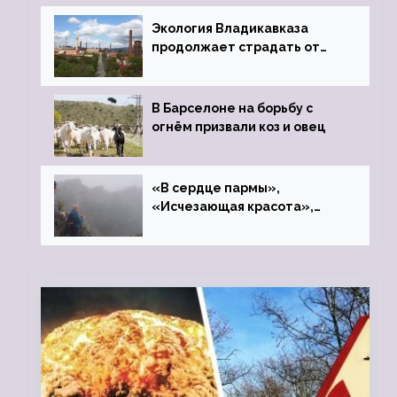
Экология Владикавказа
продолжает страдать от
закрытого цинкового завода
В Барселоне на борьбу с
огнём призвали коз и овец
«В сердце пармы»,
«Исчезающая красота»,
«Камень Черского»…