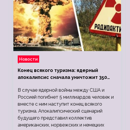
Новости
Конец всякого туризма: ядерный
апокалипсис сначала уничтожит 350
миллионов, а потом 5 миллиардов
В случае ядерной войны между США и
людей
Россией погибнет 5 миллиардов человек и
вместе с ним наступит конец всякого
туризма. Апокалипсический сценарий
будущего представил коллектив
американских, норвежских и немецких