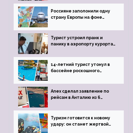
Россияне заполонили одну
страну Европы на фоне
угрозы отмены шенгенских
виз
Турист устроил пранк и
панику в аэропорту курорта,
объявив о 6-часовой
задержке рейса
14-летний турист утонул в
бассейне роскошного
турецкого отеля
Anex сделал заявление по
рейсам в Анталию из 6
городов
Туризм готовится к новому
удару: он станет жертвой
глобальной депрессии