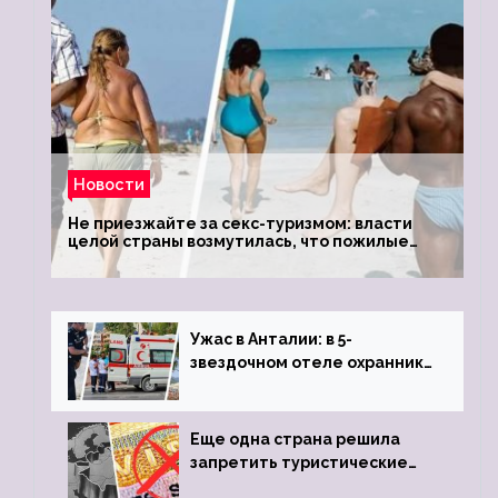
Новости
Не приезжайте за секс-туризмом: власти
целой страны возмутилась, что пожилые
туристки массово едут к ним, чтобы
обзавестись молодыми любовниками
Ужас в Анталии: в 5-
звездочном отеле охранник
устроил расстрел из
пистолета
Еще одна страна решила
запретить туристические
визы для россиян