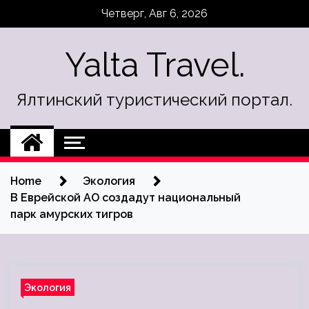
Skip
Четверг, Авг 6, 2026
to
content
Yalta Travel.
Ялтинский туристический портал.
Home
Экология
В Еврейской АО создадут национальный
парк амурских тигров
Экология