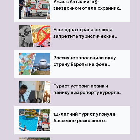
Ужас в Анталии: в 5-
звездочном отеле охранник
устроил расстрел из
пистолета
Еще одна страна решила
запретить туристические
визы для россиян
Россияне заполонили одну
страну Европы на фоне
угрозы отмены шенгенских
виз
Турист устроил пранк и
панику в аэропорту курорта,
объявив о 6-часовой
задержке рейса
14-летний турист утонул в
бассейне роскошного
турецкого отеля