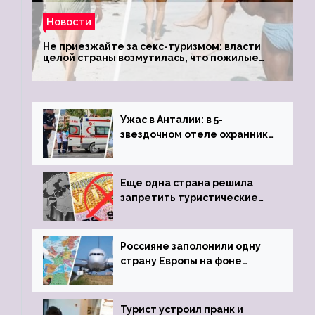
Новости
Не приезжайте за секс-туризмом: власти
целой страны возмутилась, что пожилые
туристки массово едут к ним, чтобы
обзавестись молодыми любовниками
Ужас в Анталии: в 5-
звездочном отеле охранник
устроил расстрел из
пистолета
Еще одна страна решила
запретить туристические
визы для россиян
Россияне заполонили одну
страну Европы на фоне
угрозы отмены шенгенских
виз
Турист устроил пранк и