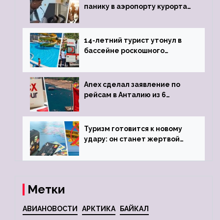
панику в аэропорту курорта,
объявив о 6-часовой
задержке рейса
14-летний турист утонул в
бассейне роскошного
турецкого отеля
Anex сделал заявление по
рейсам в Анталию из 6
городов
Туризм готовится к новому
удару: он станет жертвой
глобальной депрессии
Метки
АВИАНОВОСТИ
АРКТИКА
БАЙКАЛ