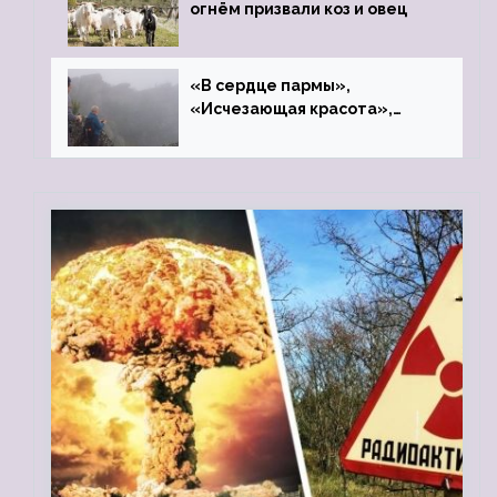
огнём призвали коз и овец
«В сердце пармы»,
«Исчезающая красота»,
«Камень Черского»…