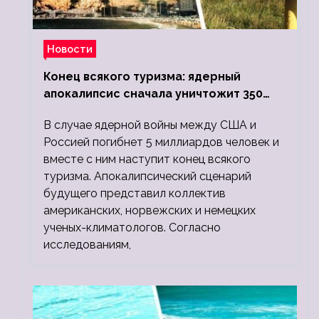
Новости
Конец всякого туризма: ядерный
апокалипсис сначала уничтожит 350
миллионов, а потом 5 миллиардов
В случае ядерной войны между США и
людей
Россией погибнет 5 миллиардов человек и
вместе с ним наступит конец всякого
туризма. Апокалипсический сценарий
будущего представил коллектив
американских, норвежских и немецких
ученых-климатологов. Согласно
исследованиям,