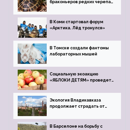
браконьеров редких черепах
передали в Ростовский
зоопарк
В Коми стартовал форум
«Арктика. Лёд тронулся»
В Томске создали фантомы
лабораторных мышей
Социальную экоакцию
«ЯБЛОКИ ДЕТЯМ» проведет
фонд «Компас»
Экология Владикавказа
продолжает страдать от
закрытого цинкового завода
В Барселоне на борьбу с