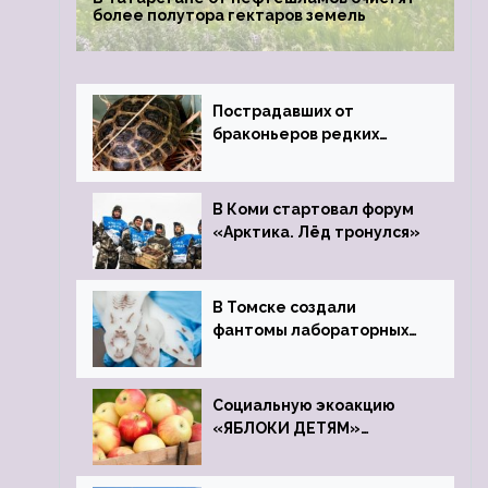
более полутора гектаров земель
Пострадавших от
браконьеров редких
черепах передали в
Ростовский зоопарк
В Коми стартовал форум
«Арктика. Лёд тронулся»
В Томске создали
фантомы лабораторных
мышей
Социальную экоакцию
«ЯБЛОКИ ДЕТЯМ»
проведет фонд «Компас»