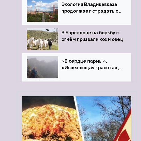
Экология Владикавказа
продолжает страдать от
закрытого цинкового
завода
В Барселоне на борьбу с
огнём призвали коз и овец
«В сердце пармы»,
«Исчезающая красота»,
«Камень Черского»…