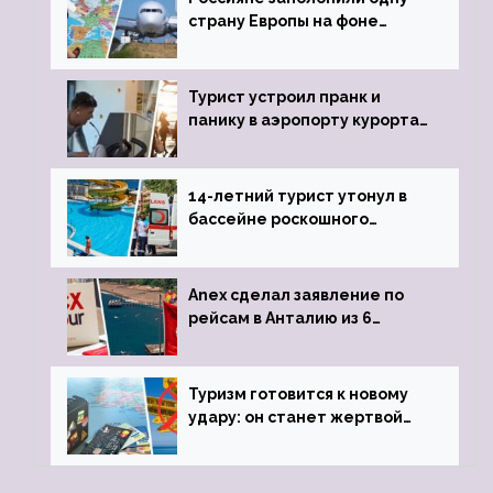
страну Европы на фоне
угрозы отмены шенгенских
виз
Турист устроил пранк и
панику в аэропорту курорта,
объявив о 6-часовой
задержке рейса
14-летний турист утонул в
бассейне роскошного
турецкого отеля
Anex сделал заявление по
рейсам в Анталию из 6
городов
Туризм готовится к новому
удару: он станет жертвой
глобальной депрессии