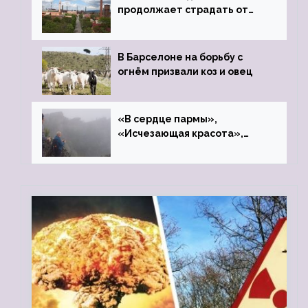
продолжает страдать от
закрытого цинкового завода
В Барселоне на борьбу с
огнём призвали коз и овец
«В сердце пармы»,
«Исчезающая красота»,
«Камень Черского»…