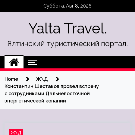
Skip
Суббота, Авг 8, 2026
to
content
Yalta Travel.
Ялтинский туристический портал.
Home
Ж\Д
Константин Шестаков провел встречу
с сотрудниками Дальневосточной
энергетической копании
Ж\Д