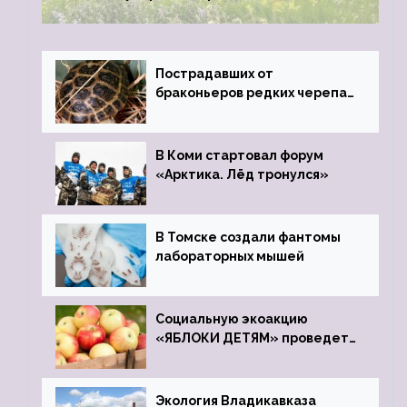
Пострадавших от
браконьеров редких черепах
передали в Ростовский
зоопарк
В Коми стартовал форум
«Арктика. Лёд тронулся»
В Томске создали фантомы
лабораторных мышей
Социальную экоакцию
«ЯБЛОКИ ДЕТЯМ» проведет
фонд «Компас»
Экология Владикавказа