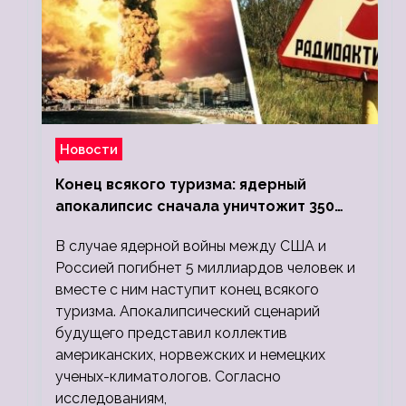
Новости
Конец всякого туризма: ядерный
апокалипсис сначала уничтожит 350
миллионов, а потом 5 миллиардов
В случае ядерной войны между США и
людей
Россией погибнет 5 миллиардов человек и
вместе с ним наступит конец всякого
туризма. Апокалипсический сценарий
будущего представил коллектив
американских, норвежских и немецких
ученых-климатологов. Согласно
исследованиям,