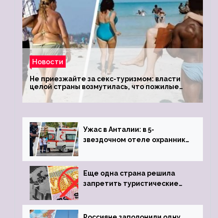
Новости
Не приезжайте за секс-туризмом: власти
целой страны возмутилась, что пожилые
туристки массово едут к ним, чтобы
обзавестись молодыми любовниками
Ужас в Анталии: в 5-
звездочном отеле охранник
устроил расстрел из
пистолета
Еще одна страна решила
запретить туристические
визы для россиян
Россияне заполонили одну