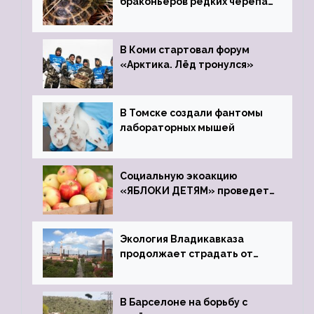
браконьеров редких черепах
передали в Ростовский
зоопарк
В Коми стартовал форум
«Арктика. Лёд тронулся»
В Томске создали фантомы
лабораторных мышей
Социальную экоакцию
«ЯБЛОКИ ДЕТЯМ» проведет
фонд «Компас»
Экология Владикавказа
продолжает страдать от
закрытого цинкового завода
В Барселоне на борьбу с