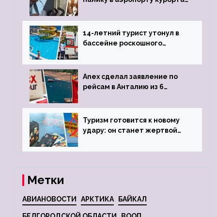
объявив о 6-часовой
задержке рейса
14-летний турист утонул в
бассейне роскошного
турецкого отеля
Anex сделал заявление по
рейсам в Анталию из 6
городов
Туризм готовится к новому
удару: он станет жертвой
глобальной депрессии
Метки
АВИАНОВОСТИ
АРКТИКА
БАЙКАЛ
БЕЛГОРОДСКОЙ ОБЛАСТИ
ВООП