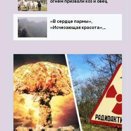
огнём призвали коз и овец
«В сердце пармы»,
«Исчезающая красота»,
«Камень Черского»…