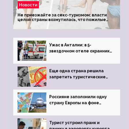
Новости
Не приезжайте за секс-туризмом: власти
целой страны возмутилась, что пожилые
туристки массово едут к ним, чтобы
обзавестись молодыми любовниками
Ужас в Анталии: в 5-
звездочном отеле охранник
устроил расстрел из
пистолета
Еще одна страна решила
запретить туристические
визы для россиян
Россияне заполонили одну
страну Европы на фоне
угрозы отмены шенгенских
виз
Турист устроил пранк и
панику в аэропорту курорта,