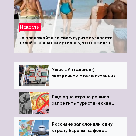
Новости
Не приезжайте за секс-туризмом: власти
целой страны возмутилась, что пожилые
туристки массово едут к ним, чтобы
обзавестись молодыми любовниками
Ужас в Анталии: в 5-
звездочном отеле охранник
устроил расстрел из
пистолета
Еще одна страна решила
запретить туристические
визы для россиян
Россияне заполонили одну
страну Европы на фоне