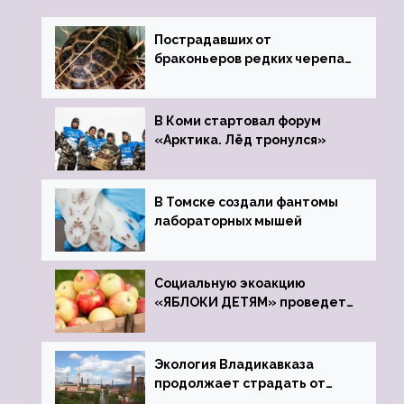
Пострадавших от
браконьеров редких черепах
передали в Ростовский
зоопарк
В Коми стартовал форум
«Арктика. Лёд тронулся»
В Томске создали фантомы
лабораторных мышей
Социальную экоакцию
«ЯБЛОКИ ДЕТЯМ» проведет
фонд «Компас»
Экология Владикавказа
продолжает страдать от
закрытого цинкового завода