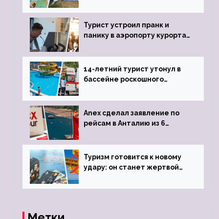
угрозы отмены шенгенских
виз
Турист устроил пранк и
панику в аэропорту курорта,
объявив о 6-часовой
задержке рейса
14-летний турист утонул в
бассейне роскошного
турецкого отеля
Anex сделал заявление по
рейсам в Анталию из 6
городов
Туризм готовится к новому
удару: он станет жертвой
глобальной депрессии
Метки