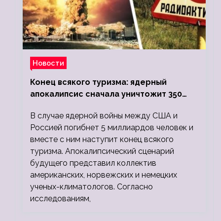
Новости
Конец всякого туризма: ядерный
апокалипсис сначала уничтожит 350
миллионов, а потом 5 миллиардов
В случае ядерной войны между США и
людей
Россией погибнет 5 миллиардов человек и
вместе с ним наступит конец всякого
туризма. Апокалипсический сценарий
будущего представил коллектив
американских, норвежских и немецких
ученых-климатологов. Согласно
исследованиям,