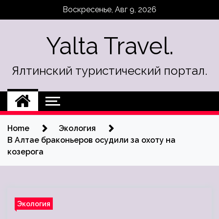
Skip
Воскресенье, Авг 9, 2026
to
content
Yalta Travel.
Ялтинский туристический портал.
Home
Экология
В Алтае браконьеров осудили за охоту на
козерога
Экология