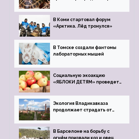
передали в Ростовский
зоопарк
В Коми стартовал форум
«Арктика. Лёд тронулся»
В Томске создали фантомы
лабораторных мышей
Социальную экоакцию
«ЯБЛОКИ ДЕТЯМ» проведет
фонд «Компас»
Экология Владикавказа
продолжает страдать от
закрытого цинкового завода
В Барселоне на борьбу с
огнём призвали коз и овец