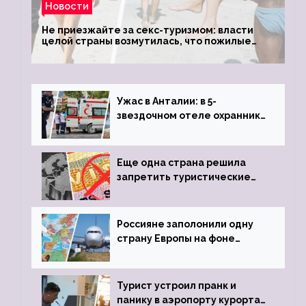
Новости
Не приезжайте за секс-туризмом: власти
целой страны возмутилась, что пожилые
туристки массово едут к ним, чтобы
обзавестись молодыми любовниками
Ужас в Анталии: в 5-
звездочном отеле охранник
устроил расстрел из
пистолета
Еще одна страна решила
запретить туристические
визы для россиян
Россияне заполонили одну
страну Европы на фоне
угрозы отмены шенгенских
виз
Турист устроил пранк и
панику в аэропорту курорта,