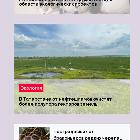
области экологических проектов
Экология
В Татарстане от нефтешламов очистят
более полутора гектаров земель
Пострадавших от
браконьеров редких черепах