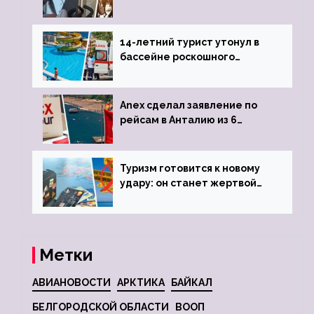
объявив о 6-часовой
задержке рейса
14-летний турист утонул в
бассейне роскошного
турецкого отеля
Anex сделал заявление по
рейсам в Анталию из 6
городов
Туризм готовится к новому
удару: он станет жертвой
глобальной депрессии
Метки
АВИАНОВОСТИ
АРКТИКА
БАЙКАЛ
БЕЛГОРОДСКОЙ ОБЛАСТИ
ВООП