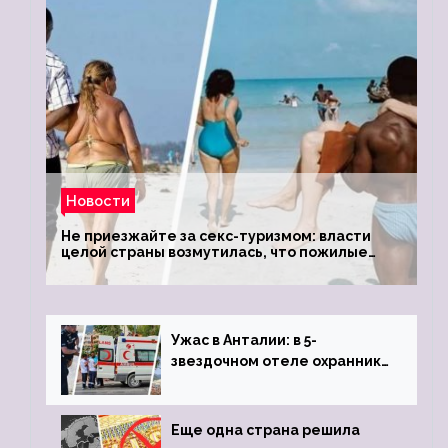
Новости
Не приезжайте за секс-туризмом: власти
целой страны возмутилась, что пожилые
туристки массово едут к ним, чтобы
обзавестись молодыми любовниками
Ужас в Анталии: в 5-
звездочном отеле охранник
устроил расстрел из
пистолета
Еще одна страна решила