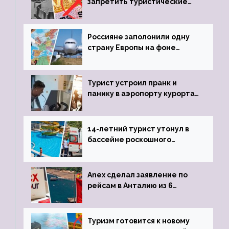
запретить туристические
визы для россиян
Россияне заполонили одну
страну Европы на фоне
угрозы отмены шенгенских
виз
Турист устроил пранк и
панику в аэропорту курорта,
объявив о 6-часовой
задержке рейса
14-летний турист утонул в
бассейне роскошного
турецкого отеля
Anex сделал заявление по
рейсам в Анталию из 6
городов
Туризм готовится к новому