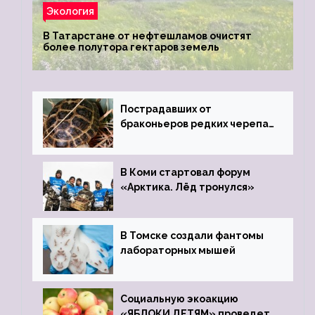
Экология
В Татарстане от нефтешламов очистят
более полутора гектаров земель
Пострадавших от
браконьеров редких черепах
передали в Ростовский
зоопарк
В Коми стартовал форум
«Арктика. Лёд тронулся»
В Томске создали фантомы
лабораторных мышей
Социальную экоакцию
«ЯБЛОКИ ДЕТЯМ» проведет