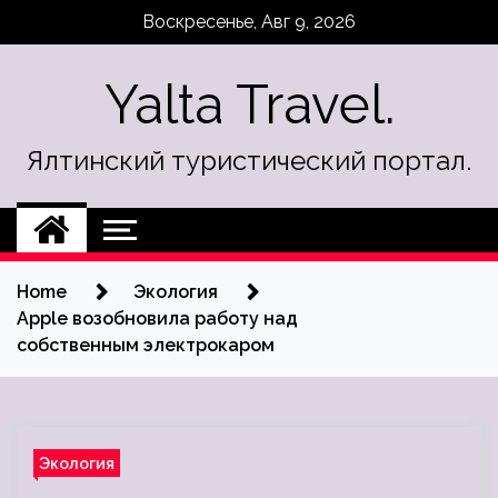
Skip
Воскресенье, Авг 9, 2026
to
content
Yalta Travel.
Ялтинский туристический портал.
Home
Экология
Apple возобновила работу над
собственным электрокаром
Экология