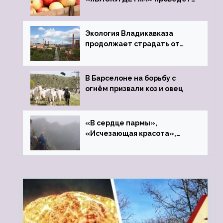
фонд «Компас»
Экология Владикавказа
продолжает страдать от
закрытого цинкового завода
В Барселоне на борьбу с
огнём призвали коз и овец
«В сердце пармы»,
«Исчезающая красота»,
«Камень Черского»…