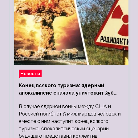
Новости
Конец всякого туризма: ядерный
апокалипсис сначала уничтожит 350
миллионов, а потом 5 миллиардов
В случае ядерной войны между США и
людей
Россией погибнет 5 миллиардов человек и
вместе с ним наступит конец всякого
туризма. Апокалипсический сценарий
будущего представил коллектив