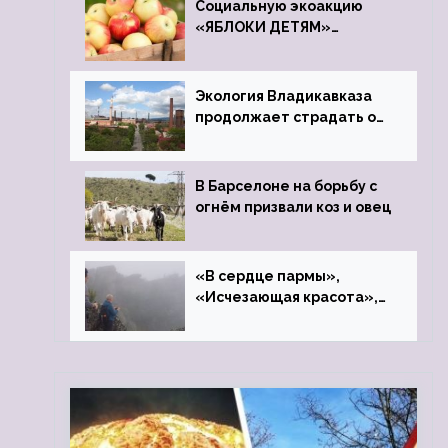
Социальную экоакцию
«ЯБЛОКИ ДЕТЯМ»
проведет фонд «Компас»
Экология Владикавказа
продолжает страдать от
закрытого цинкового
завода
В Барселоне на борьбу с
огнём призвали коз и овец
«В сердце пармы»,
«Исчезающая красота»,
«Камень Черского»…