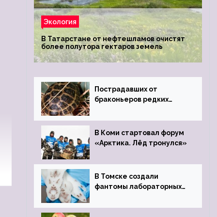
Экология
В Татарстане от нефтешламов очистят
более полутора гектаров земель
Пострадавших от
браконьеров редких
черепах передали в
Ростовский зоопарк
В Коми стартовал форум
«Арктика. Лёд тронулся»
В Томске создали
фантомы лабораторных
мышей