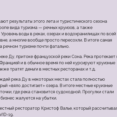
ают результаты этого лета и туристического сезона
опе вида туризма — речных круизов, а также
 Уровень воды в реках, озерах
и водохранилищах по всей
вне, а многие вообще просто пересохли. В итоге самая
на речном туризме почти фатально.
еке Ду, притоке французской реки Сона. Река протекает 
Францией и в обычное время по ней курсируют круизные
кже тратят деньги в местных ресторанах и т.д.
ождей река Ду в некоторых местах стала полностью
рый «вяло достигает» озера. В итоге местные круизные
точки, где река становится судоходной. Прогулки стали
 бизнес жалуется на убытки.
местный ресторатор Кристоф Валье, который рассчитыва
VID-19.