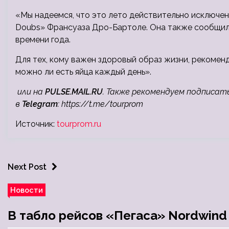
«Мы надеемся, что это лето действительно исключен
Doubs» Франсуаза Дро-Бартоле. Она также сообщила
времени года.
Для тех, кому важен здоровый образ жизни, рекомен
можно ли есть яйца каждый день».
или на
PULSE.MAIL.RU
. Также рекомендуем подписат
в
Telegram
:
https://t.me/tourprom
Источник:
tourprom.ru
Next Post
Новости
В табло рейсов «Пегаса» Nordwind