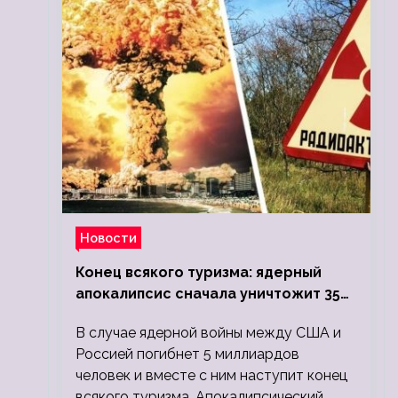
Новости
Конец всякого туризма: ядерный
апокалипсис сначала уничтожит 350
миллионов, а потом 5 миллиардов
В случае ядерной войны между США и
людей
Россией погибнет 5 миллиардов
человек и вместе с ним наступит конец
всякого туризма. Апокалипсический