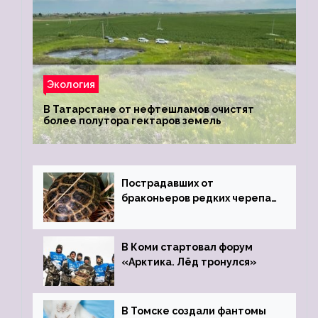
Экология
В Татарстане от нефтешламов очистят
более полутора гектаров земель
Пострадавших от
браконьеров редких черепах
передали в Ростовский
зоопарк
В Коми стартовал форум
«Арктика. Лёд тронулся»
В Томске создали фантомы