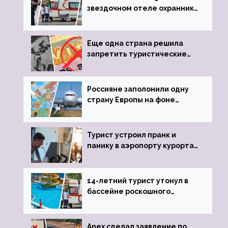
звездочном отеле охранник
устроил расстрел из
пистолета
Еще одна страна решила
запретить туристические
визы для россиян
Россияне заполонили одну
страну Европы на фоне
угрозы отмены шенгенских
виз
Турист устроил пранк и
панику в аэропорту курорта,
объявив о 6-часовой
задержке рейса
14-летний турист утонул в
бассейне роскошного
турецкого отеля
Anex сделал заявление по