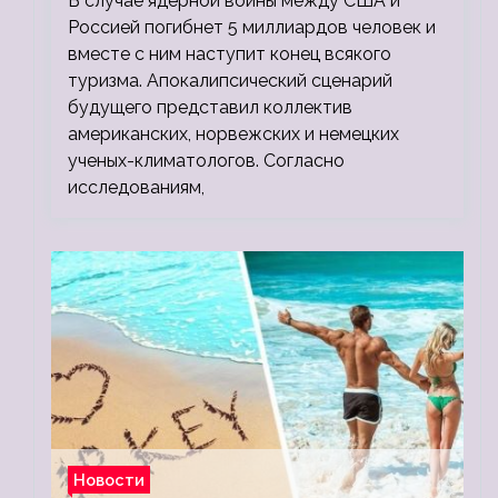
В случае ядерной войны между США и
людей
Россией погибнет 5 миллиардов человек и
вместе с ним наступит конец всякого
туризма. Апокалипсический сценарий
будущего представил коллектив
американских, норвежских и немецких
ученых-климатологов. Согласно
исследованиям,
Новости