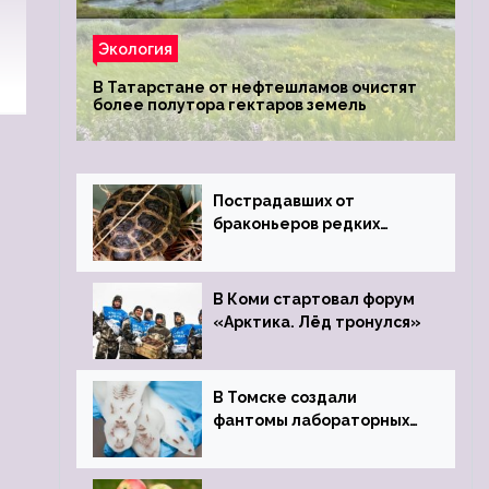
Экология
В Татарстане от нефтешламов очистят
более полутора гектаров земель
Пострадавших от
браконьеров редких
черепах передали в
Ростовский зоопарк
В Коми стартовал форум
«Арктика. Лёд тронулся»
В Томске создали
фантомы лабораторных
мышей