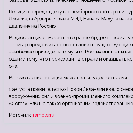
разорвать дипломатические отношения с Москвой, 
Петицию передал депутат лейбористской партии Гур
Джасинда Ардерн и глава МИД Нанаия Махута назвал
давления на Россию.
Радиостанция отмечает, что ранее Ардрен рассказыв
премьер предпочитает использовать существующие 
неизбежно приведет к тому, что Россия вышлет и на
оценку тому, что происходит в стране и оказывать
она.
Рассмотрение петиции может занять долгое время.
1 августа правительство Новой Зеландии ввело очер
вооруженных сил и военно-промышленного комплекса
«Согаз», РЖД, а также организации, задействованные
Источник:
rambler.ru