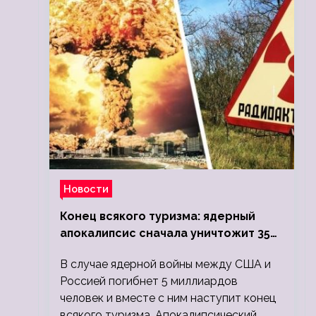
Новости
Конец всякого туризма: ядерный
апокалипсис сначала уничтожит 350
миллионов, а потом 5 миллиардов
В случае ядерной войны между США и
людей
Россией погибнет 5 миллиардов
человек и вместе с ним наступит конец
всякого туризма. Апокалипсический