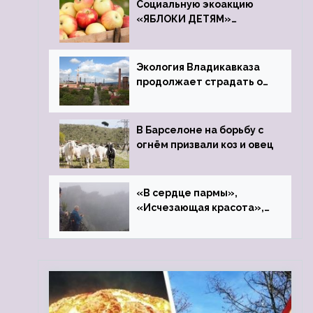
Социальную экоакцию
«ЯБЛОКИ ДЕТЯМ»
проведет фонд «Компас»
Экология Владикавказа
продолжает страдать от
закрытого цинкового
завода
В Барселоне на борьбу с
огнём призвали коз и овец
«В сердце пармы»,
«Исчезающая красота»,
«Камень Черского»…