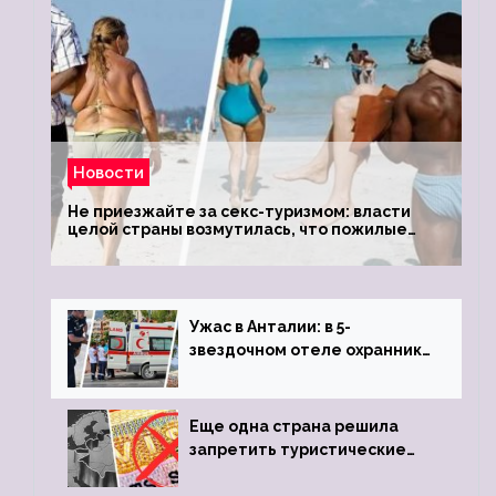
Новости
Не приезжайте за секс-туризмом: власти
целой страны возмутилась, что пожилые
туристки массово едут к ним, чтобы
обзавестись молодыми любовниками
Ужас в Анталии: в 5-
звездочном отеле охранник
устроил расстрел из
пистолета
Еще одна страна решила
запретить туристические
визы для россиян