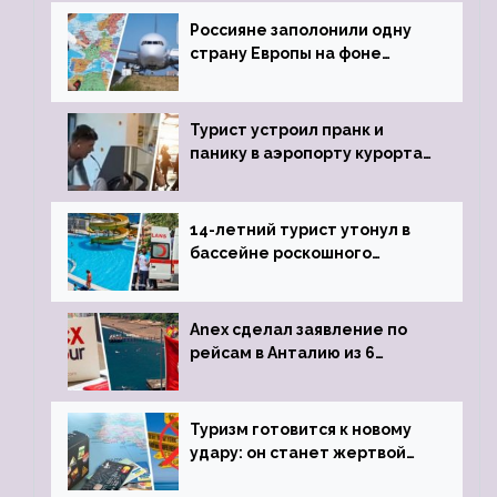
Россияне заполонили одну
страну Европы на фоне
угрозы отмены шенгенских
виз
Турист устроил пранк и
панику в аэропорту курорта,
объявив о 6-часовой
задержке рейса
14-летний турист утонул в
бассейне роскошного
турецкого отеля
Anex сделал заявление по
рейсам в Анталию из 6
городов
Туризм готовится к новому
удару: он станет жертвой
глобальной депрессии