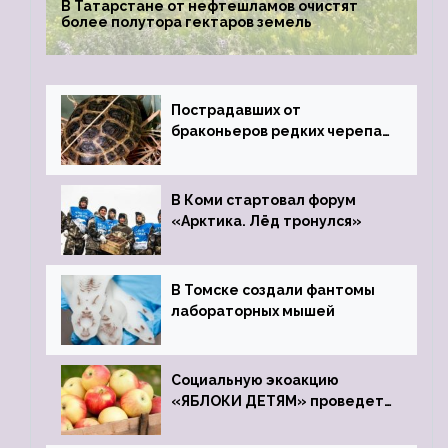
В Татарстане от нефтешламов очистят
более полутора гектаров земель
Пострадавших от
браконьеров редких черепах
передали в Ростовский
зоопарк
В Коми стартовал форум
«Арктика. Лёд тронулся»
В Томске создали фантомы
лабораторных мышей
Социальную экоакцию
«ЯБЛОКИ ДЕТЯМ» проведет
фонд «Компас»