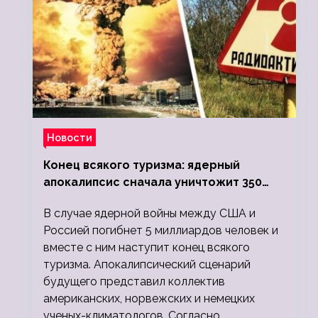
Новости
Конец всякого туризма: ядерный
апокалипсис сначала уничтожит 350
миллионов, а потом 5 миллиардов
В случае ядерной войны между США и
людей
Россией погибнет 5 миллиардов человек и
вместе с ним наступит конец всякого
туризма. Апокалипсический сценарий
будущего представил коллектив
американских, норвежских и немецких
ученых-климатологов. Согласно