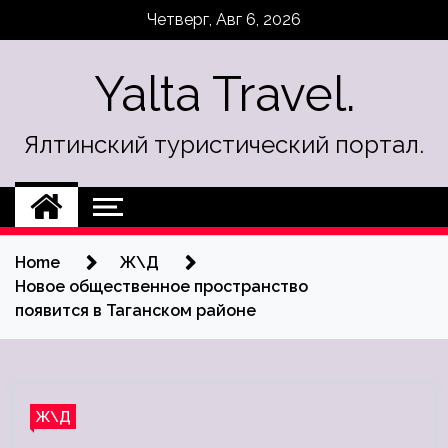
Skip
Четверг, Авг 6, 2026
to
content
Yalta Travel.
Ялтинский туристический портал.
Home
Ж\Д
Новое общественное пространство
появится в Таганском районе
Ж\Д