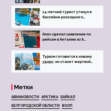
объявив о 6-часовой
задержке рейса
14-летний турист утонул в
бассейне роскошного
турецкого отеля
Anex сделал заявление по
рейсам в Анталию из 6
городов
Туризм готовится к новому
удару: он станет жертвой
глобальной депрессии
Метки
АВИАНОВОСТИ
АРКТИКА
БАЙКАЛ
БЕЛГОРОДСКОЙ ОБЛАСТИ
ВООП