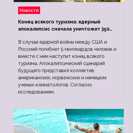
Новости
Конец всякого туризма: ядерный
апокалипсис сначала уничтожит 350
миллионов, а потом 5 миллиардов
В случае ядерной войны между США и
людей
Россией погибнет 5 миллиардов человек и
вместе с ним наступит конец всякого
туризма. Апокалипсический сценарий
будущего представил коллектив
американских, норвежских и немецких
ученых-климатологов. Согласно
исследованиям,