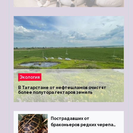
Экология
В Татарстане от нефтешламов очистят
более полутора гектаров земель
Пострадавших от
браконьеров редких черепах
передали в Ростовский