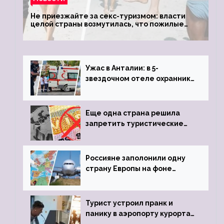
Не приезжайте за секс-туризмом: власти
целой страны возмутилась, что пожилые
туристки массово едут к ним, чтобы
обзавестись молодыми любовниками
Ужас в Анталии: в 5-
звездочном отеле охранник
устроил расстрел из
пистолета
Еще одна страна решила
запретить туристические
визы для россиян
Россияне заполонили одну
страну Европы на фоне
угрозы отмены шенгенских
виз
Турист устроил пранк и
панику в аэропорту курорта,