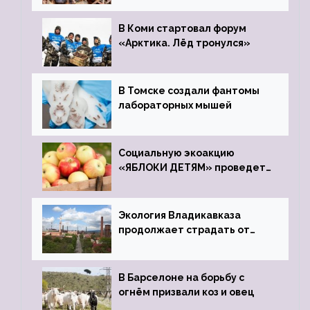
зоопарк
В Коми стартовал форум
«Арктика. Лёд тронулся»
В Томске создали фантомы
лабораторных мышей
Социальную экоакцию
«ЯБЛОКИ ДЕТЯМ» проведет
фонд «Компас»
Экология Владикавказа
продолжает страдать от
закрытого цинкового завода
В Барселоне на борьбу с
огнём призвали коз и овец