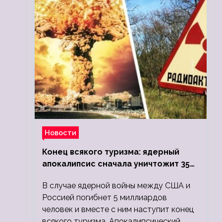
Новости
Конец всякого туризма: ядерный
апокалипсис сначала уничтожит 350
миллионов, а потом 5 миллиардов
В случае ядерной войны между США и
людей
Россией погибнет 5 миллиардов
человек и вместе с ним наступит конец
всякого туризма. Апокалипсический