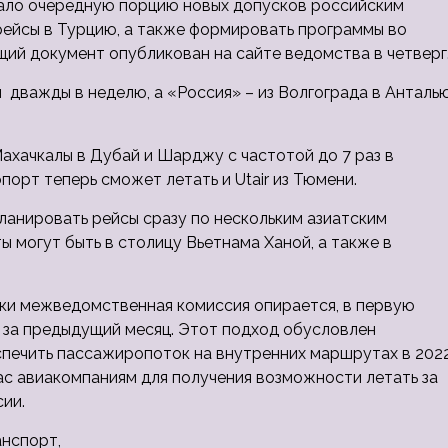
ало очередную порцию новых допусков российским
рейсы в Турцию, а также формировать программы во
ующий документ опубликован
на сайте ведомства в четверг
ул дважды в неделю, а «Россия» – из Волгограда в Анталь
Махачкалы в Дубай и Шарджу с частотой до 7 раз в
порт теперь сможет летать и Utair из Тюмени.
ланировать рейсы сразу по нескольким азиатским
ы могут быть в столицу Вьетнама Ханой, а также в
ски межведомственная комиссия опирается, в первую
и за предыдущий месяц. Этот подход обусловлен
печить пассажиропоток на внутренних маршрутах в 202
час авиакомпаниям для получения возможности летать за
сии.
анспорт,