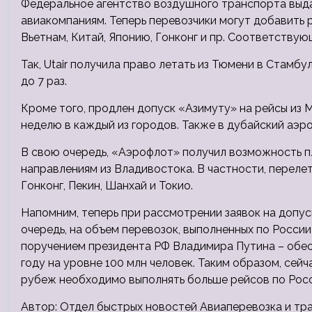
Федеральное агентство воздушного транспорта выд
авиакомпаниям. Теперь перевозчики могут добавить 
Вьетнам, Китай, Японию, Гонконг и пр. Соответств
Так, Utair получила право летать из Тюмени в Стамб
до 7 раз.
Кроме того, продлен допуск «Азимуту» на рейсы из 
неделю в каждый из городов. Также в дубайский аэро
В свою очередь, «Аэрофлот» получил возможность п
направлениям из Владивостока. В частности, перелет
Гонконг, Пекин, Шанхай и Токио.
Напомним, теперь при рассмотрении заявок на допу
очередь, на объем перевозок, выполненных по Росси
поручением президента РФ Владимира Путина – обес
году на уровне 100 млн человек. Таким образом, сей
рубеж необходимо выполнять больше рейсов по Рос
Автор: Отдел быстрых новостей Авиаперевозка и тр