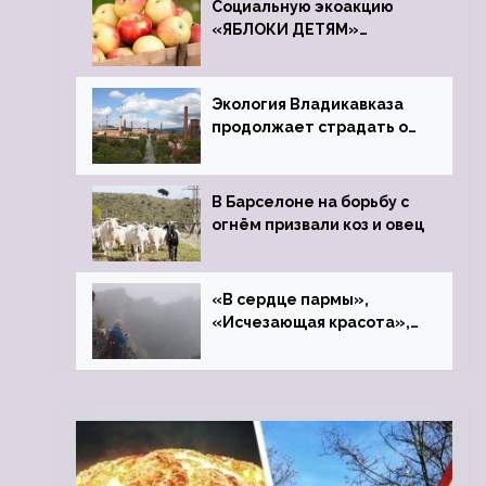
Социальную экоакцию
«ЯБЛОКИ ДЕТЯМ»
проведет фонд «Компас»
Экология Владикавказа
продолжает страдать от
закрытого цинкового
завода
В Барселоне на борьбу с
огнём призвали коз и овец
«В сердце пармы»,
«Исчезающая красота»,
«Камень Черского»…