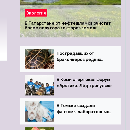
Экология
В Татарстане от нефтешламов очистят
более полутора гектаров земель
Пострадавших от
браконьеров редких
черепах передали в
Ростовский зоопарк
В Коми стартовал форум
«Арктика. Лёд тронулся»
В Томске создали
фантомы лабораторных
мышей