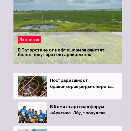
Экология
В Татарстане от нефтешламов очистят
более полутора гектаров земель
Пострадавших от
браконьеров редких черепах
передали в Ростовский
зоопарк
В Коми стартовал форум
«Арктика. Лёд тронулся»