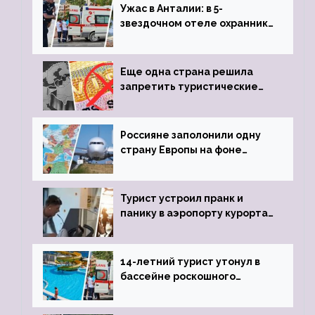
Ужас в Анталии: в 5-
звездочном отеле охранник
устроил расстрел из
пистолета
Еще одна страна решила
запретить туристические
визы для россиян
Россияне заполонили одну
страну Европы на фоне
угрозы отмены шенгенских
виз
Турист устроил пранк и
панику в аэропорту курорта,
объявив о 6-часовой
задержке рейса
14-летний турист утонул в
бассейне роскошного
турецкого отеля