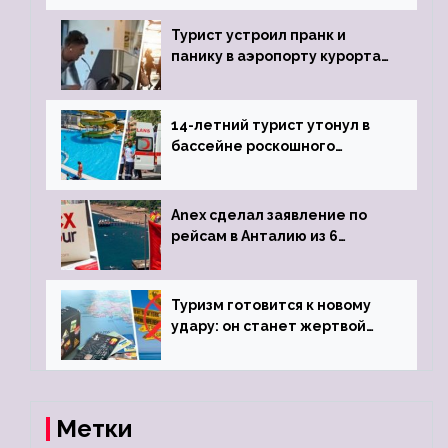
виз
Турист устроил пранк и
панику в аэропорту курорта,
объявив о 6-часовой
задержке рейса
14-летний турист утонул в
бассейне роскошного
турецкого отеля
Anex сделал заявление по
рейсам в Анталию из 6
городов
Туризм готовится к новому
удару: он станет жертвой
глобальной депрессии
Метки