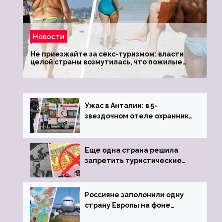
Новости
Не приезжайте за секс-туризмом: власти
целой страны возмутилась, что пожилые
туристки массово едут к ним, чтобы
обзавестись молодыми любовниками
Ужас в Анталии: в 5-
звездочном отеле охранник
устроил расстрел из
пистолета
Еще одна страна решила
запретить туристические
визы для россиян
Россияне заполонили одну
страну Европы на фоне
угрозы отмены шенгенских