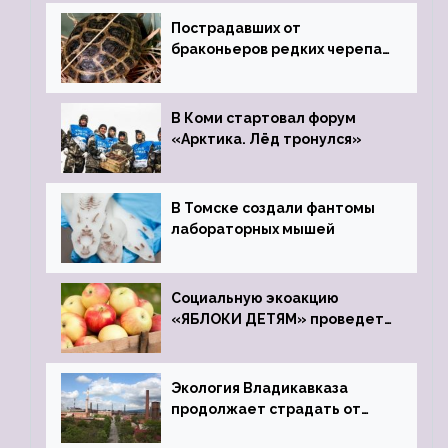
Пострадавших от
браконьеров редких черепах
передали в Ростовский
зоопарк
В Коми стартовал форум
«Арктика. Лёд тронулся»
В Томске создали фантомы
лабораторных мышей
Социальную экоакцию
«ЯБЛОКИ ДЕТЯМ» проведет
фонд «Компас»
Экология Владикавказа
продолжает страдать от
закрытого цинкового завода