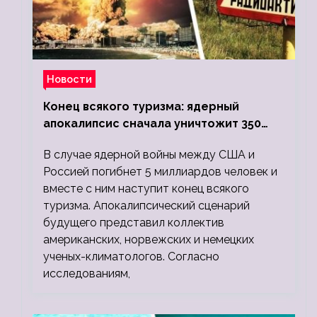
Новости
Конец всякого туризма: ядерный
апокалипсис сначала уничтожит 350
миллионов, а потом 5 миллиардов
В случае ядерной войны между США и
людей
Россией погибнет 5 миллиардов человек и
вместе с ним наступит конец всякого
туризма. Апокалипсический сценарий
будущего представил коллектив
американских, норвежских и немецких
ученых-климатологов. Согласно
исследованиям,