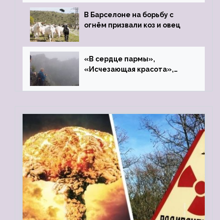
В Барселоне на борьбу с
огнём призвали коз и овец
«В сердце пармы»,
«Исчезающая красота»,
«Камень Черского»…