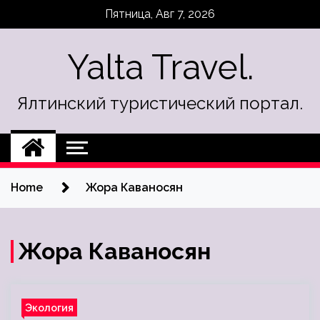
Skip
Пятница, Авг 7, 2026
to
content
Yalta Travel.
Ялтинский туристический портал.
Home
Жора Каваносян
Жора Каваносян
Экология