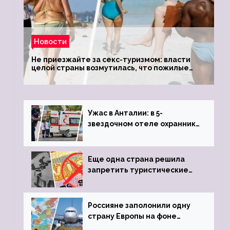
Новости
Не приезжайте за секс-туризмом: власти
целой страны возмутилась, что пожилые
туристки массово едут к ним, чтобы
обзавестись молодыми любовниками
Ужас в Анталии: в 5-
звездочном отеле охранник
устроил расстрел из
пистолета
Еще одна страна решила
запретить туристические
визы для россиян
Россияне заполонили одну
страну Европы на фоне
угрозы отмены шенгенских