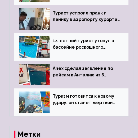
виз
Турист устроил пранк и
панику в аэропорту курорта,
объявив о 6-часовой
задержке рейса
14-летний турист утонул в
бассейне роскошного
турецкого отеля
Anex сделал заявление по
рейсам в Анталию из 6
городов
Туризм готовится к новому
удару: он станет жертвой
глобальной депрессии
Метки