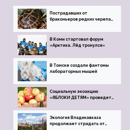
Пострадавших от
браконьеров редких черепах
передали в Ростовский
зоопарк
В Коми стартовал форум
«Арктика. Лёд тронулся»
В Томске создали фантомы
лабораторных мышей
Социальную экоакцию
«ЯБЛОКИ ДЕТЯМ» проведет
фонд «Компас»
Экология Владикавказа
продолжает страдать от
закрытого цинкового завода