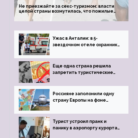
Не приезжайте за секс-туризмом: власти
целой страны возмутилась, что пожилые
туристки массово едут к ним, чтобы
обзавестись молодыми любовниками
Ужас в Анталии: в 5-
звездочном отеле охранник
устроил расстрел из
пистолета
Еще одна страна решила
запретить туристические
визы для россиян
Россияне заполонили одну
страну Европы на фоне
угрозы отмены шенгенских
виз
Турист устроил пранк и
панику в аэропорту курорта,
объявив о 6-часовой