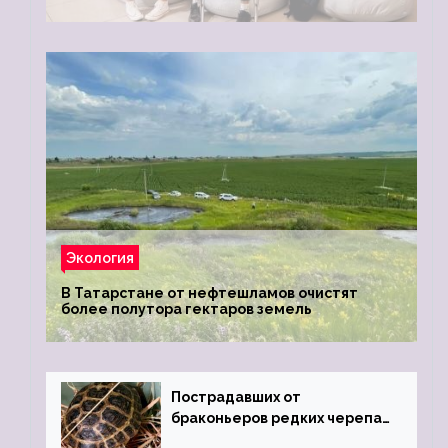
Экология
В Татарстане от нефтешламов очистят
более полутора гектаров земель
Пострадавших от
браконьеров редких черепах
передали в Ростовский