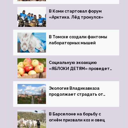
зоопарк
В Коми стартовал форум
«Арктика. Лёд тронулся»
В Томске создали фантомы
лабораторных мышей
Социальную экоакцию
«ЯБЛОКИ ДЕТЯМ» проведет
фонд «Компас»
Экология Владикавказа
продолжает страдать от
закрытого цинкового завода
В Барселоне на борьбу с
огнём призвали коз и овец