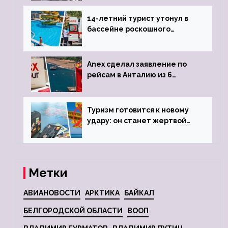
задержке рейса
14-летний турист утонул в
бассейне роскошного
турецкого отеля
Anex сделал заявление по
рейсам в Анталию из 6
городов
Туризм готовится к новому
удару: он станет жертвой
глобальной депрессии
Метки
АВИАНОВОСТИ
АРКТИКА
БАЙКАЛ
БЕЛГОРОДСКОЙ ОБЛАСТИ
ВООП