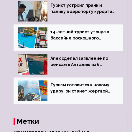
Турист устроил пранк и
панику в аэропорту курорта,
объявив о 6-часовой
задержке рейса
14-летний турист утонул в
бассейне роскошного
турецкого отеля
Anex сделал заявление по
рейсам в Анталию из 6
городов
Туризм готовится к новому
удару: он станет жертвой
глобальной депрессии
Метки