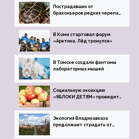
Пострадавших от
браконьеров редких черепах
передали в Ростовский
зоопарк
В Коми стартовал форум
«Арктика. Лёд тронулся»
В Томске создали фантомы
лабораторных мышей
Социальную экоакцию
«ЯБЛОКИ ДЕТЯМ» проведет
фонд «Компас»
Экология Владикавказа
продолжает страдать от
закрытого цинкового завода