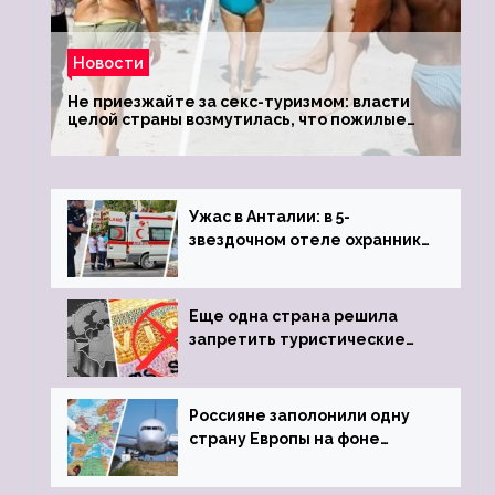
Новости
Не приезжайте за секс-туризмом: власти
целой страны возмутилась, что пожилые
туристки массово едут к ним, чтобы
обзавестись молодыми любовниками
Ужас в Анталии: в 5-
звездочном отеле охранник
устроил расстрел из
пистолета
Еще одна страна решила
запретить туристические
визы для россиян
Россияне заполонили одну
страну Европы на фоне
угрозы отмены шенгенских
виз