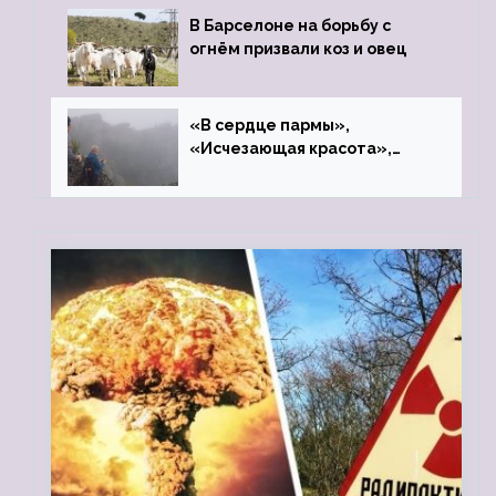
В Барселоне на борьбу с
огнём призвали коз и овец
«В сердце пармы»,
«Исчезающая красота»,
«Камень Черского»…