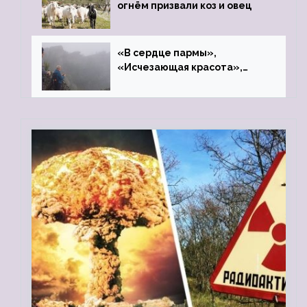
огнём призвали коз и овец
«В сердце пармы»,
«Исчезающая красота»,
«Камень Черского»…