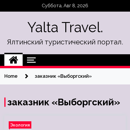
Skip
Суббота, Авг 8, 2026
to
content
Yalta Travel.
Ялтинский туристический портал.
Home
заказник «Выборгский»
заказник «Выборгский»
Экология