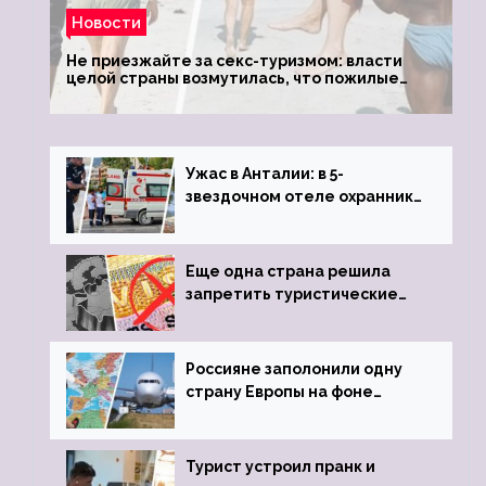
Новости
Не приезжайте за секс-туризмом: власти
целой страны возмутилась, что пожилые
туристки массово едут к ним, чтобы
обзавестись молодыми любовниками
Ужас в Анталии: в 5-
звездочном отеле охранник
устроил расстрел из
пистолета
Еще одна страна решила
запретить туристические
визы для россиян
Россияне заполонили одну
страну Европы на фоне
угрозы отмены шенгенских
виз
Турист устроил пранк и