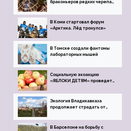
браконьеров редких черепах
передали в Ростовский
зоопарк
В Коми стартовал форум
«Арктика. Лёд тронулся»
В Томске создали фантомы
лабораторных мышей
Социальную экоакцию
«ЯБЛОКИ ДЕТЯМ» проведет
фонд «Компас»
Экология Владикавказа
продолжает страдать от
закрытого цинкового завода
В Барселоне на борьбу с