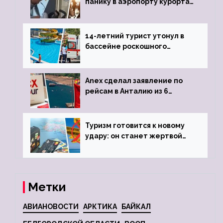
панику в аэропорту курорта,
объявив о 6-часовой
задержке рейса
14-летний турист утонул в
бассейне роскошного
турецкого отеля
Anex сделал заявление по
рейсам в Анталию из 6
городов
Туризм готовится к новому
удару: он станет жертвой
глобальной депрессии
Метки
АВИАНОВОСТИ
АРКТИКА
БАЙКАЛ