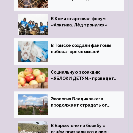
передали в Ростовский
зоопарк
В Коми стартовал форум
«Арктика. Лёд тронулся»
В Томске создали фантомы
лабораторных мышей
Социальную экоакцию
«ЯБЛОКИ ДЕТЯМ» проведет
фонд «Компас»
Экология Владикавказа
продолжает страдать от
закрытого цинкового завода
В Барселоне на борьбу с
огнём призвали коз и овец