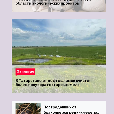
области экологических проектов
Экология
В Татарстане от нефтешламов очистят
более полутора гектаров земель
Пострадавших от
браконьеров редких черепах