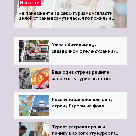
Новости
Не приезжайте за секс-туризмом: власти
целой страны возмутилась, что пожилые
туристки массово едут к ним, чтобы
обзавестись молодыми любовниками
Ужас в Анталии: в 5-
звездочном отеле охранник
устроил расстрел из
пистолета
Еще одна страна решила
запретить туристические
визы для россиян
Россияне заполонили одну
страну Европы на фоне
угрозы отмены шенгенских
виз
Турист устроил пранк и
панику в аэропорту курорта,