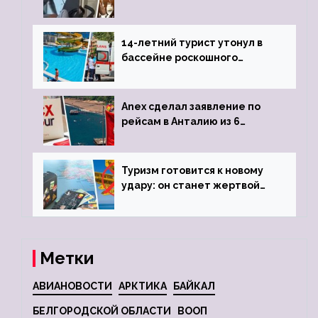
объявив о 6-часовой
задержке рейса
14-летний турист утонул в
бассейне роскошного
турецкого отеля
Anex сделал заявление по
рейсам в Анталию из 6
городов
Туризм готовится к новому
удару: он станет жертвой
глобальной депрессии
Метки
АВИАНОВОСТИ
АРКТИКА
БАЙКАЛ
БЕЛГОРОДСКОЙ ОБЛАСТИ
ВООП