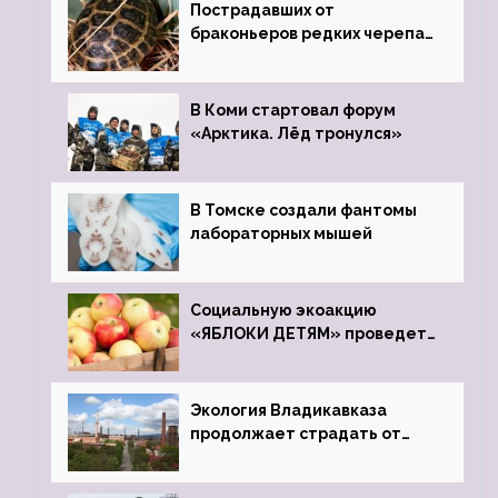
Пострадавших от
браконьеров редких черепах
передали в Ростовский
зоопарк
В Коми стартовал форум
«Арктика. Лёд тронулся»
В Томске создали фантомы
лабораторных мышей
Социальную экоакцию
«ЯБЛОКИ ДЕТЯМ» проведет
фонд «Компас»
Экология Владикавказа
продолжает страдать от
закрытого цинкового завода