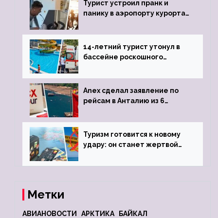
Турист устроил пранк и
панику в аэропорту курорта,
объявив о 6-часовой
задержке рейса
14-летний турист утонул в
бассейне роскошного
турецкого отеля
Anex сделал заявление по
рейсам в Анталию из 6
городов
Туризм готовится к новому
удару: он станет жертвой
глобальной депрессии
Метки
АВИАНОВОСТИ
АРКТИКА
БАЙКАЛ