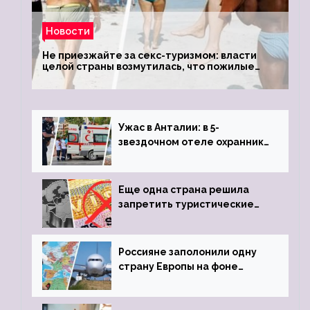
Новости
Не приезжайте за секс-туризмом: власти
целой страны возмутилась, что пожилые
туристки массово едут к ним, чтобы
обзавестись молодыми любовниками
Ужас в Анталии: в 5-
звездочном отеле охранник
устроил расстрел из
пистолета
Еще одна страна решила
запретить туристические
визы для россиян
Россияне заполонили одну
страну Европы на фоне
угрозы отмены шенгенских
виз