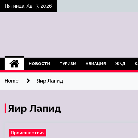
Skip
Пятница, Авг 7, 2026
to
content
НОВОСТИ
ТУРИЗМ
АВИАЦИЯ
Ж\Д
К
Home
Яир Лапид
Яир Лапид
Происшествия