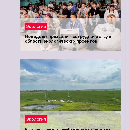
Экология
Молодежь призвали к сотрудничеству в
области экологических проектов
Экология
В Татарстане от нефтешламов очистят