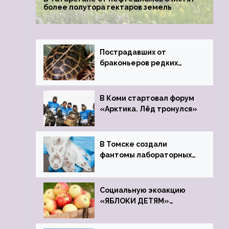
более полутора гектаров земель
Пострадавших от
браконьеров редких
черепах передали в
Ростовский зоопарк
В Коми стартовал форум
«Арктика. Лёд тронулся»
В Томске создали
фантомы лабораторных
мышей
Социальную экоакцию
«ЯБЛОКИ ДЕТЯМ»
проведет фонд «Компас»