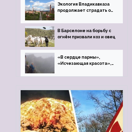
Экология Владикавказа
продолжает страдать от
закрытого цинкового
завода
В Барселоне на борьбу с
огнём призвали коз и овец
«В сердце пармы»,
«Исчезающая красота»,
«Камень Черского»…