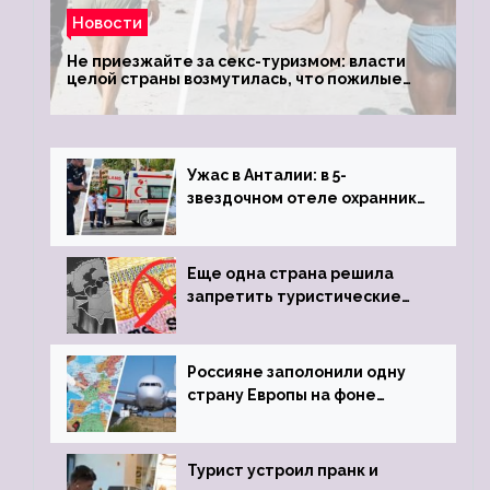
Новости
Не приезжайте за секс-туризмом: власти
целой страны возмутилась, что пожилые
туристки массово едут к ним, чтобы
обзавестись молодыми любовниками
Ужас в Анталии: в 5-
звездочном отеле охранник
устроил расстрел из
пистолета
Еще одна страна решила
запретить туристические
визы для россиян
Россияне заполонили одну
страну Европы на фоне
угрозы отмены шенгенских
виз
Турист устроил пранк и