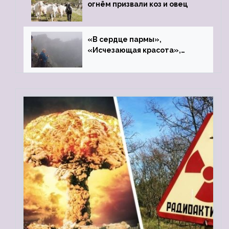
огнём призвали коз и овец
«В сердце пармы»,
«Исчезающая красота»,
«Камень Черского»…