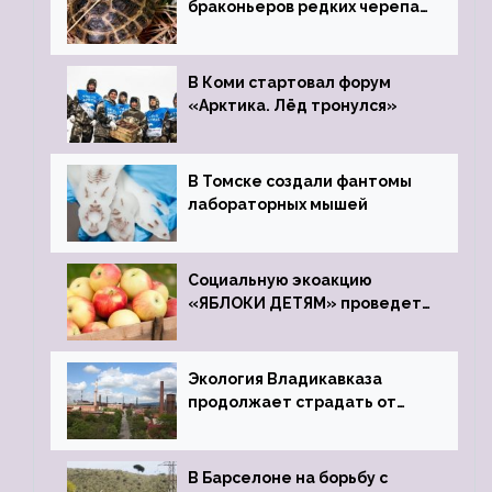
браконьеров редких черепах
передали в Ростовский
зоопарк
В Коми стартовал форум
«Арктика. Лёд тронулся»
В Томске создали фантомы
лабораторных мышей
Социальную экоакцию
«ЯБЛОКИ ДЕТЯМ» проведет
фонд «Компас»
Экология Владикавказа
продолжает страдать от
закрытого цинкового завода
В Барселоне на борьбу с