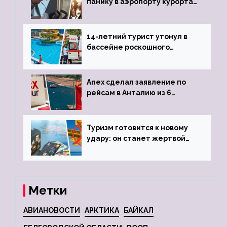
панику в аэропорту курорта,
объявив о 6-часовой
задержке рейса
14-летний турист утонул в
бассейне роскошного
турецкого отеля
Anex сделал заявление по
рейсам в Анталию из 6
городов
Туризм готовится к новому
удару: он станет жертвой
глобальной депрессии
Метки
АВИАНОВОСТИ
АРКТИКА
БАЙКАЛ