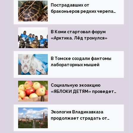
Пострадавших от
браконьеров редких черепах
передали в Ростовский
зоопарк
В Коми стартовал форум
«Арктика. Лёд тронулся»
В Томске создали фантомы
лабораторных мышей
Социальную экоакцию
«ЯБЛОКИ ДЕТЯМ» проведет
фонд «Компас»
Экология Владикавказа
продолжает страдать от
закрытого цинкового завода