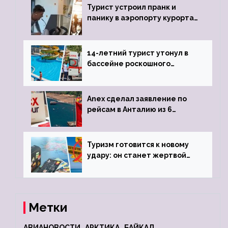
Турист устроил пранк и
панику в аэропорту курорта,
объявив о 6-часовой
задержке рейса
14-летний турист утонул в
бассейне роскошного
турецкого отеля
Anex сделал заявление по
рейсам в Анталию из 6
городов
Туризм готовится к новому
удару: он станет жертвой
глобальной депрессии
Метки
АВИАНОВОСТИ
АРКТИКА
БАЙКАЛ