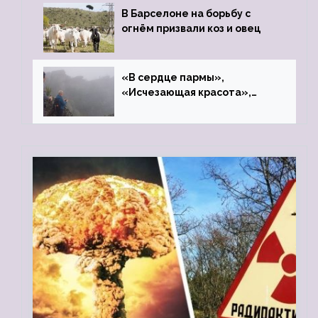
В Барселоне на борьбу с
огнём призвали коз и овец
«В сердце пармы»,
«Исчезающая красота»,
«Камень Черского»…