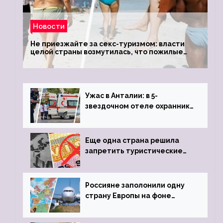
Новости
Не приезжайте за секс-туризмом: власти
целой страны возмутилась, что пожилые
туристки массово едут к ним, чтобы
обзавестись молодыми любовниками
Ужас в Анталии: в 5-
звездочном отеле охранник
устроил расстрел из
пистолета
Еще одна страна решила
запретить туристические
визы для россиян
Россияне заполонили одну
страну Европы на фоне
угрозы отмены шенгенских
виз