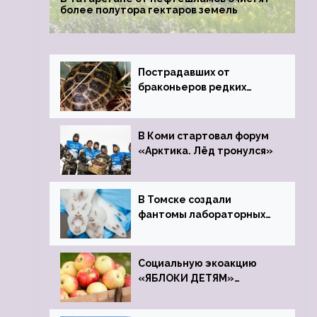
более полутора гектаров земель
Пострадавших от
браконьеров редких
черепах передали в
Ростовский зоопарк
В Коми стартовал форум
«Арктика. Лёд тронулся»
В Томске создали
фантомы лабораторных
мышей
Социальную экоакцию
«ЯБЛОКИ ДЕТЯМ»
проведет фонд «Компас»