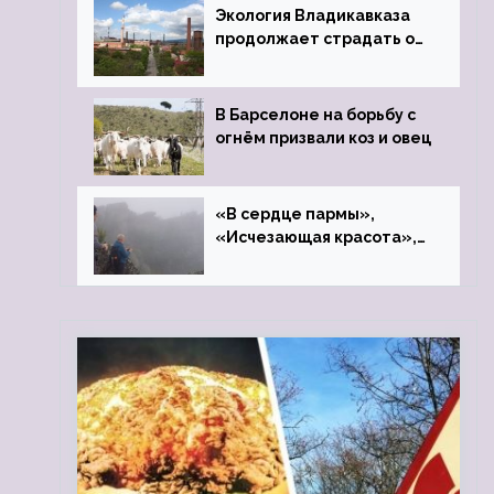
Экология Владикавказа
продолжает страдать от
закрытого цинкового
завода
В Барселоне на борьбу с
огнём призвали коз и овец
«В сердце пармы»,
«Исчезающая красота»,
«Камень Черского»…