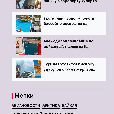
панику в аэропорту курорта,
объявив о 6-часовой
задержке рейса
14-летний турист утонул в
бассейне роскошного
турецкого отеля
Anex сделал заявление по
рейсам в Анталию из 6
городов
Туризм готовится к новому
удару: он станет жертвой
глобальной депрессии
Метки
АВИАНОВОСТИ
АРКТИКА
БАЙКАЛ