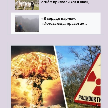
огнём призвали коз и овец
«В сердце пармы»,
«Исчезающая красота»,
«Камень Черского»…