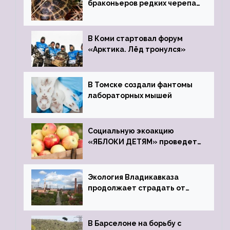
браконьеров редких черепах
передали в Ростовский
зоопарк
В Коми стартовал форум
«Арктика. Лёд тронулся»
В Томске создали фантомы
лабораторных мышей
Социальную экоакцию
«ЯБЛОКИ ДЕТЯМ» проведет
фонд «Компас»
Экология Владикавказа
продолжает страдать от
закрытого цинкового завода
В Барселоне на борьбу с