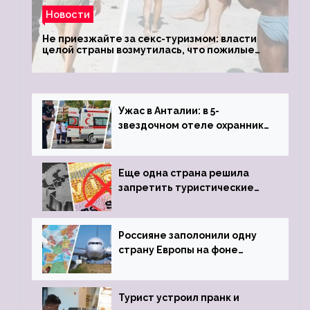
Новости
Не приезжайте за секс-туризмом: власти
целой страны возмутилась, что пожилые
туристки массово едут к ним, чтобы
обзавестись молодыми любовниками
Ужас в Анталии: в 5-
звездочном отеле охранник
устроил расстрел из
пистолета
Еще одна страна решила
запретить туристические
визы для россиян
Россияне заполонили одну
страну Европы на фоне
угрозы отмены шенгенских
виз
Турист устроил пранк и