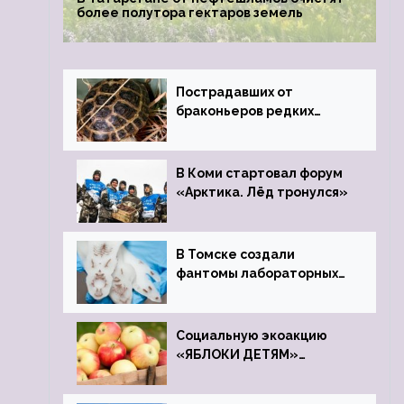
более полутора гектаров земель
Пострадавших от
браконьеров редких
черепах передали в
Ростовский зоопарк
В Коми стартовал форум
«Арктика. Лёд тронулся»
В Томске создали
фантомы лабораторных
мышей
Социальную экоакцию
«ЯБЛОКИ ДЕТЯМ»
проведет фонд «Компас»