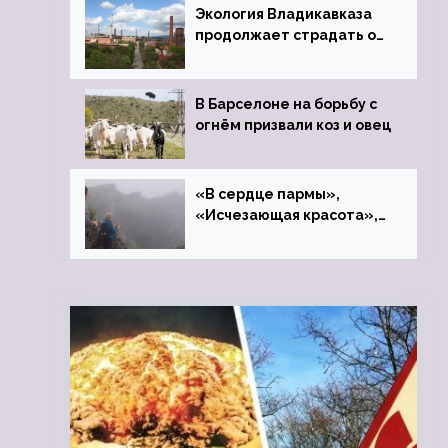
Экология Владикавказа
продолжает страдать от
закрытого цинкового
завода
В Барселоне на борьбу с
огнём призвали коз и овец
«В сердце пармы»,
«Исчезающая красота»,
«Камень Черского»…