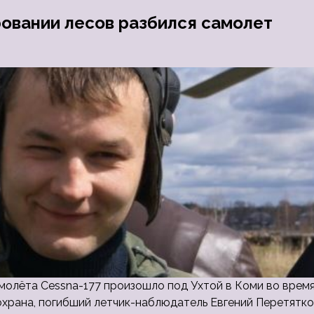
ровании лесов разбился самолет
олёта Cessna-177 произошло под Ухтой в Коми во врем
храна, погибший летчик-наблюдатель Евгений Перетятко