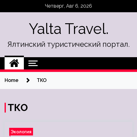
Skip
Четверг, Авг 6, 2026
to
content
Yalta Travel.
Ялтинский туристический портал.
Home
ТКО
ТКО
Экология