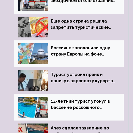
звездочном отеле охранник
устроил расстрел из
пистолета
Еще одна страна решила
запретить туристические
визы для россиян
Россияне заполонили одну
страну Европы на фоне
угрозы отмены шенгенских
виз
Турист устроил пранк и
панику в аэропорту курорта,
объявив о 6-часовой
задержке рейса
14-летний турист утонул в
бассейне роскошного
турецкого отеля
Anex сделал заявление по