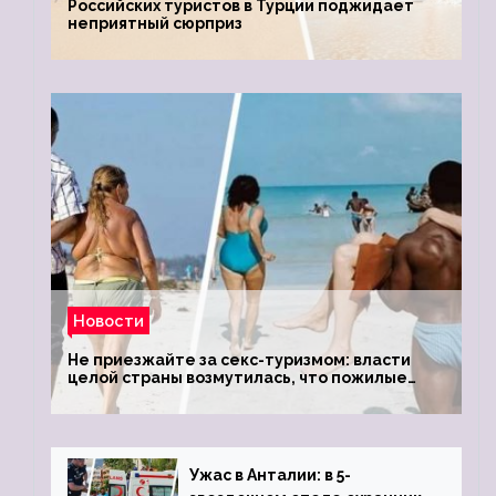
Российских туристов в Турции поджидает
неприятный сюрприз
Новости
Не приезжайте за секс-туризмом: власти
целой страны возмутилась, что пожилые
туристки массово едут к ним, чтобы
обзавестись молодыми любовниками
Ужас в Анталии: в 5-