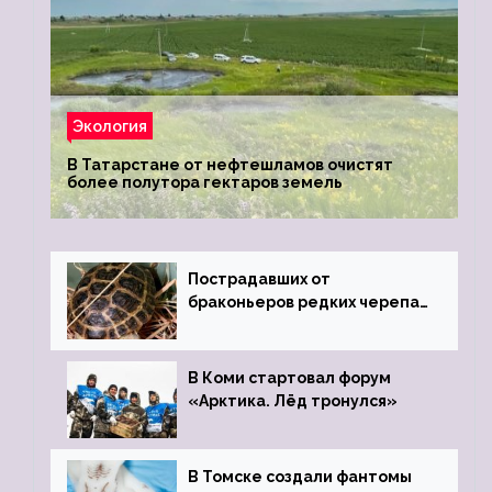
Экология
В Татарстане от нефтешламов очистят
более полутора гектаров земель
Пострадавших от
браконьеров редких черепах
передали в Ростовский
зоопарк
В Коми стартовал форум
«Арктика. Лёд тронулся»
В Томске создали фантомы