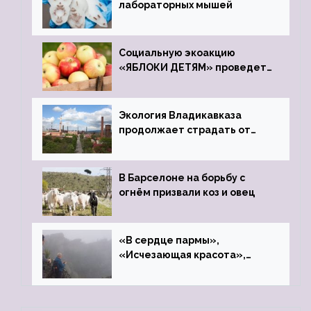
лабораторных мышей
Социальную экоакцию
«ЯБЛОКИ ДЕТЯМ» проведет
фонд «Компас»
Экология Владикавказа
продолжает страдать от
закрытого цинкового завода
В Барселоне на борьбу с
огнём призвали коз и овец
«В сердце пармы»,
«Исчезающая красота»,
«Камень Черского»…