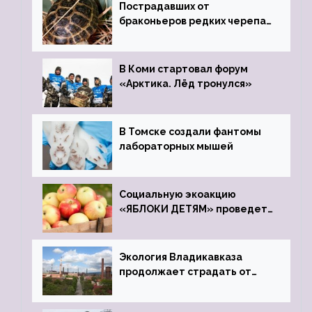
Пострадавших от
браконьеров редких черепах
передали в Ростовский
зоопарк
В Коми стартовал форум
«Арктика. Лёд тронулся»
В Томске создали фантомы
лабораторных мышей
Социальную экоакцию
«ЯБЛОКИ ДЕТЯМ» проведет
фонд «Компас»
Экология Владикавказа
продолжает страдать от
закрытого цинкового завода