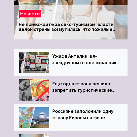
Новости
Не приезжайте за секс-туризмом: власти
целой страны возмутилась, что пожилые
туристки массово едут к ним, чтобы
обзавестись молодыми любовниками
Ужас в Анталии: в 5-
звездочном отеле охранник
устроил расстрел из
пистолета
Еще одна страна решила
запретить туристические
визы для россиян
Россияне заполонили одну
страну Европы на фоне
угрозы отмены шенгенских
виз