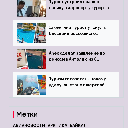
Турист устроил пранк и
панику в аэропорту курорта,
объявив о 6-часовой
задержке рейса
14-летний турист утонул в
бассейне роскошного
турецкого отеля
Anex сделал заявление по
рейсам в Анталию из 6
городов
Туризм готовится к новому
удару: он станет жертвой
глобальной депрессии
Метки
АВИАНОВОСТИ
АРКТИКА
БАЙКАЛ