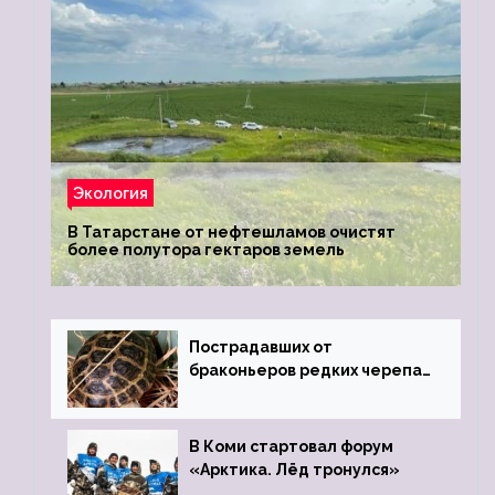
Экология
В Татарстане от нефтешламов очистят
более полутора гектаров земель
Пострадавших от
браконьеров редких черепах
передали в Ростовский
зоопарк
В Коми стартовал форум
«Арктика. Лёд тронулся»