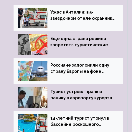
Ужас в Анталии: в 5-
звездочном отеле охранник
устроил расстрел из
пистолета
Еще одна страна решила
запретить туристические
визы для россиян
Россияне заполонили одну
страну Европы на фоне
угрозы отмены шенгенских
виз
Турист устроил пранк и
панику в аэропорту курорта,
объявив о 6-часовой
задержке рейса
14-летний турист утонул в
бассейне роскошного
турецкого отеля